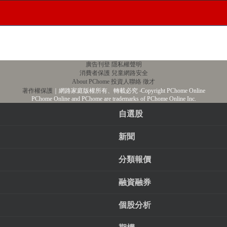
廣告刊登
隱私權聲明
消費者保護
兒童網路安全
About PChome
投資人聯絡
徵才
著作權保護
｜網路家庭版權所有、轉載必究
‧Copyright PChome Online
PChome Online and PChome are trademarks of PChome Online Inc.
自選股
新聞
分類報價
融資融券
個股分析