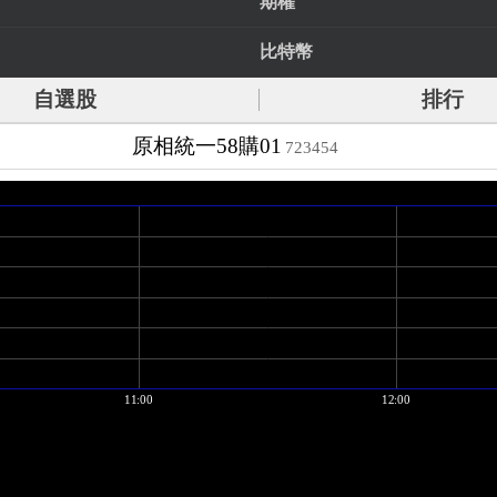
期權
比特幣
自選股
排行
原相統一58購01
723454