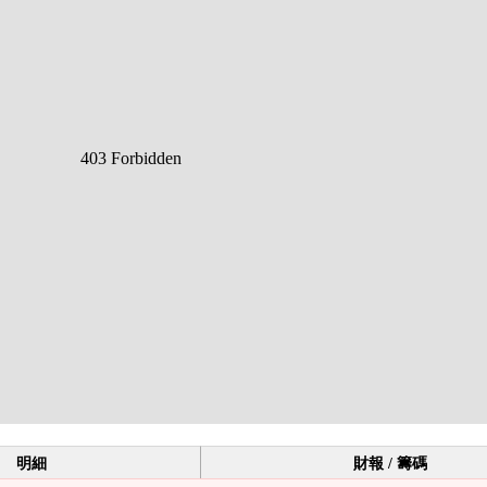
明細
財報 / 籌碼