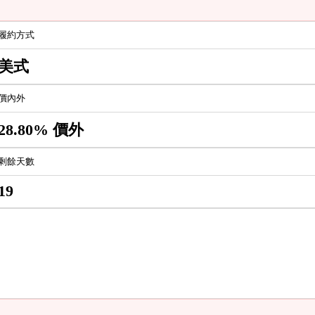
履約方式
美式
價內外
28.80% 價外
剩餘天數
19