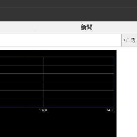
新聞
+自選