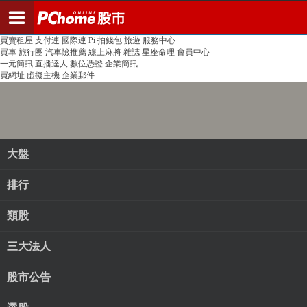
登入
註冊
PChome首頁
線上購物
24h購物
書店
露天拍賣
比比昂代購
新聞
/
氣象
股市
個人新聞台
廣告刊登
加入聯播網
全球購物
買賣租屋
支付連
國際連
Pi 拍錢包
旅遊
服務中心
買車
旅行團
汽車險推薦
線上麻將
雜誌
星座命理
會員中心
一元簡訊
直播達人
數位憑證
企業簡訊
買網址
虛擬主機
企業郵件
大盤
排行
類股
三大法人
股市公告