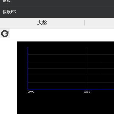
選股
個股PK
大盤