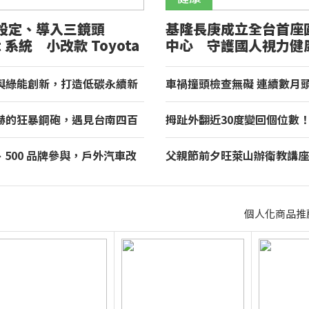
設定、導入三鏡頭
基隆長庚成立全台首座
ht 系統 小改款 Toyota
中心 守護國人視力健
正式登場
與綠能創新，打造低碳永續新
車禍撞頭檢查無礙 連續數月
租車榮獲國家品牌玉山獎！
赫的狂暴鋼砲，遇見台南四百
拇趾外翻近30度變回個位數
理與舌尖上的AMG！
重返登山活動
房、500 品牌參與，戶外汽車改
父親節前夕旺萊山辦衛教講座
 2026 TAA 國際 HI-END
百餘人参加 「Dr.Liu」品
北君悅登場
梨台灣寶
個人化商品推