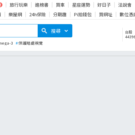
旅行玩樂
進榜書
買車
星座運勢
好日子
法說會
時
賣
樂屋網
24h保險
分期趣
Pi拍錢包
買網址
數位憑
搜尋
台股
44396
mega-3
#
保護暗處視覺