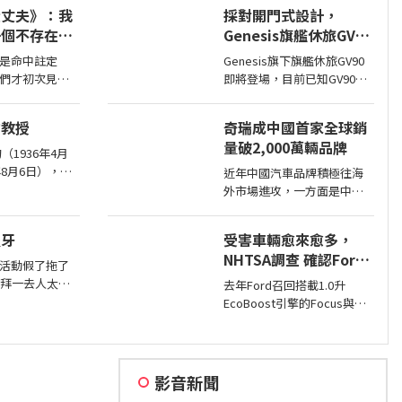
同時也預告#2戶在巴黎車展
大丈夫》：我
採對開門式設計，
亮相，近日smart就透過壁畫
一個不存在的
Genesis旗艦休旅GV90
公布#2量產版樣貌。
即將現身
是命中註定
Genesis旗下旗艦休旅GV90
們才初次見
即將登場，目前已知GV90將
，我是戀愛高
會採對開式車門設計，而動
，我很清楚這
力部分預計將會純電系統。
均教授
奇瑞成中國首家全球銷
之間的那種感
量破2,000萬輛品牌
（1936年4月
6年8月6日），生
近年中國汽車品牌積極往海
949年隨家人來
外市場進攻，一方面是中國
年赴美深造並取得
市場需求不足，另一方面是
學位。曾任
要擴展市場版圖，近日奇瑞
假牙
受害車輛愈來愈多，
宣布全球累積銷量突破2,000
NHTSA調查 確認Ford
萬輛，也是第一家達此成績
活動假了拖了
1.0升EcoBoost引擎正
的中國汽車品牌。
禮拜一去人太多
去年Ford召回搭載1.0升
時皮帶會產生碎屑導致
八點結果阿姊
EcoBoost引擎的Focus與
引擎鎖死
點去西螺農會~
Fiesta，因發生失去動力或引
點半多了
擎鎖死情況，對此NHTSA也
進入調查，之後甚至還擴大
範圍和技術工程分析，如今
影音新聞
則確認原因了。