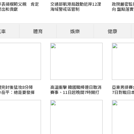
華表揚模範父親 肯定
交通部航港局啟動近岸12浬
政院嚴密監
付出和貢獻
海域警戒區管制
向 盤點落
肚子就是想討摸？先看看牠們的其他
呼籲民眾注
進入山區海
摸 !
區域
汽車
體育
娛樂
健康
／報導 貓咪翻肚子代表對環境感到放鬆與信任，但不一定代表「同意被摸
仍需結合其他肢體語言綜合判斷。 翻肚子可能代表信任，但不代表一定想
遭完封後猛攻8分降
高溫衝擊 韓國職棒連日取消
亞東男排
林岳平：總是要發揮
賽事、11日起晚間7時開打
7日對戰日
強震台股大跌台股731大漲老鵝特搜
me旅行玩樂