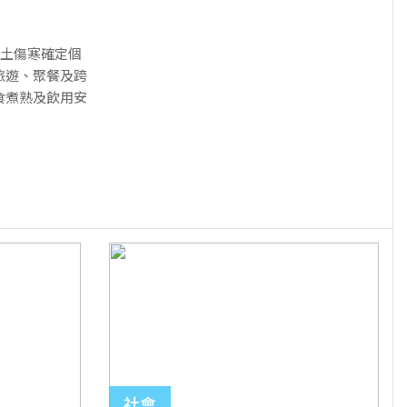
本土傷寒確定個
旅遊、聚餐及跨
食煮熟及飲用安