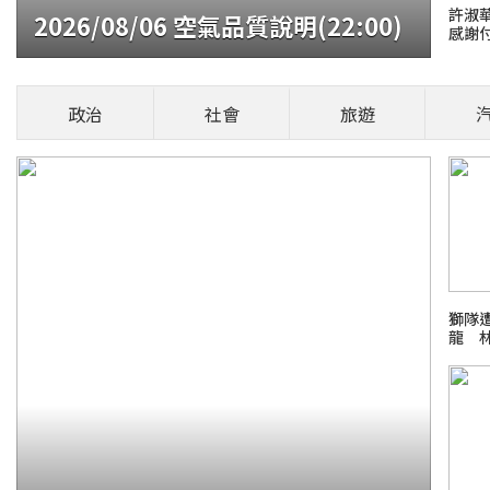
許淑
2026/08/06 空氣品質說明(22:00)
感謝
貓咪翻
言」再摸
政治
社會
旅遊
火報記者 張舜傑
部位，是否能撫摸
安風暴：大豆沙拉油(苯駢芘)超標
場菜鳥生存
獅隊
龍 
26 FIFA世界盃足球賽
新霸凌新聞事件！零容忍
日本熊本
檢爭議案件進度整理
話題熱搜 PCho