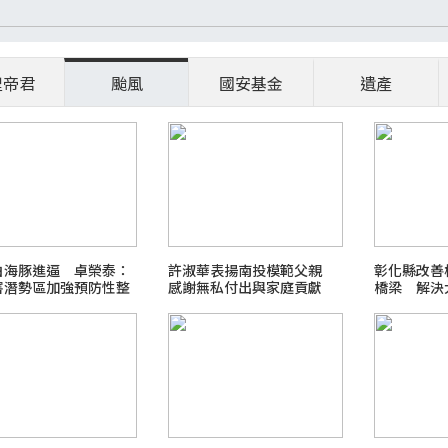
聖帝君
颱風
國安基金
遺產
白海豚進逼 卓榮泰：
許淑華表揚南投模範父親
彰化縣改善
害潛勢區加強預防性整
感謝無私付出與家庭貢獻
橋梁 解決
問題