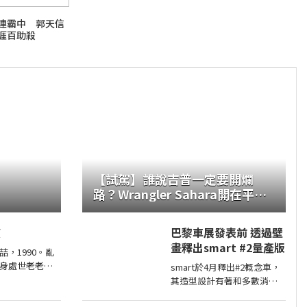
連霸中 郭天信
涯百助殺
【試駕】誰說吉普一定要開爛
路？Wrangler Sahara開在平路
一樣順！
望
巴黎車展發表前 透過壁
畫釋出smart #2量產版
喆，1990。亂
身處世老老實
smart於4月釋出#2概念車，
跳聽音辨位依
其造型設計有著和多數消費
鑽向裂隙的亮
者印象中smart該有的樣貌，
心聲另一個共