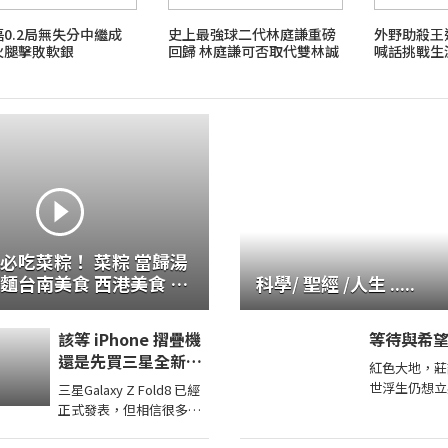
0.2局無失分中繼成
史上最強球二代林庭謙重磅
外野助殺王
火腿擊敗軟銀
回歸 林庭謙可否取代雙林誠
喊話挑戰生
為戰神吸鈔機?
必吃菜粽！ 菜粽 當歸湯
麵台南美食 西港美食 街
科學/ 聖經 /人生 .....
食 美食推薦 旅遊 fyp
iwanfood streetfood
該等 iPhone 摺疊機
等待與希
還是先買三星全新
紅色大地，莊
Galaxy Z Fold8從價
世浮生仍想立
三星Galaxy Z Fold8 已經
格到 Z Fold8 開箱上
實做人撫著心
正式發表，但相信很多果
手分析
憑直覺與本能
粉心裡還在猶豫：到底該
處探索另一個