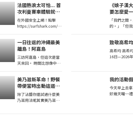
現在入手Z Fold8，還是繼
法國熱浪太可怕... 首
《娘子漢
鳴的
續等iPhone 的摺疊機 在
次利曼賽車體驗就碰
要怎麼愛
這部 ...
到撞車！
人？
在外國安全上網！點擊
「我們之間，
https://surfshark.com/a
的。」「但我
ppledad 或用優惠碼
面。」「聽好
APPLEDAD 以獲得額外4
手、情史豐富
一日往返的沖繩最美
致敬高希
個月Surfshark 服務！
種感覺，你我
離島！阿嘉島
覺，現
高希均 高希均
16日—202
三訪阿嘉島，但這次是當
於南京市，1
天來回。 時間比想像中的
台，1959
還要充裕... 想要看阿嘉島
經濟發展博士
三天兩夜可以參考這支
美乃滋新革命！野餐
我的活動
https://youtu.be/ ...
帶便當時出動這道，
今天早上去拿
保證小孩都超愛 日本
好幾天囉~~
除了沾醬你還試過什麼美
男子的家庭料理
了改今天早上
乃滋用法呢其實美乃滋炒
TASTY NOTE
昨晚說要我八
一炒真的很好吃，代表的
回到莿桐都8
料理便是，但是今天我不
用蝦仁，改成 ...