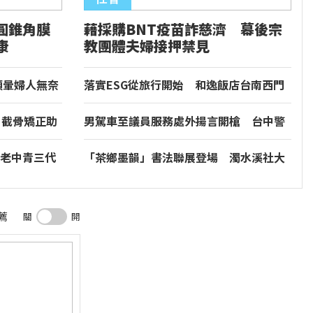
圓錐角膜
藉採購BNT疫苗詐慈濟 幕後宗
康
教團體夫婦接押禁見
頭暈婦人無奈
落實ESG從旅行開始 和逸飯店台南西門
館推食農教育與文化走讀
！截骨矯正助
男駕車至議員服務處外揚言開槍 台中警
逮人法辦
老中青三代
「茶鄉墨韻」書法聯展登場 濁水溪社大
牌強調台灣鳳
以筆墨深耕社區藝文
薦
關
開