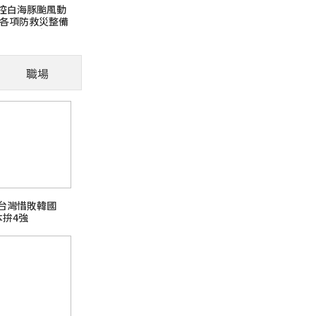
控白海豚颱風動
實各項防救災整備
「肢體語
意颱風訊息避免
域登高災害危險
職場
」，腹部是其脆弱
被摸 貓咪主動
賽台灣惜敗韓國
本拚4強
【釣魚日記】發現新大陸
buffer 點心水果宵夜
熱門旅遊話題