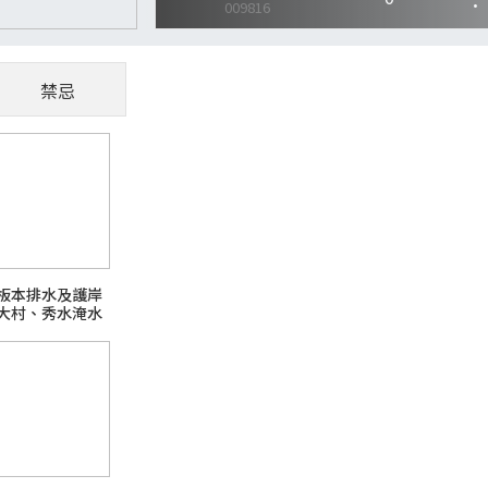
禁忌
CoWoS、玻璃基板夯
懂AI供應鏈受惠股
隨著AI、高效能運算（HPC）與資料中心快
板本排水及護岸
主題之一。過去晶片只要持續縮小製程，就能
大村、秀水淹水
升