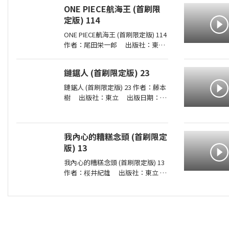
2026-08-01 00:00:00 ＜內容簡介
ONE PIECE航海王 (首刷限
＞ 你認識真正的觀音嗎？你願成為
定版) 114
自己的觀音，接住生命中的一切
嗎？ 真正的
ONE PIECE航海王 (首刷限定版) 114
作者：尾田栄一郎 出版社：東立
出版日期：2026-08-03 00:00:00
消失在歷史黑暗當中的「諸神峽谷
鏈鋸人 (首刷限定版) 23
事件」，其全貌終於即將揭曉！席
捲號稱最可怕海賊團的洛克斯海賊
鏈鋸人 (首刷限定版) 23 作者：藤本
團
樹 出版社：東立 出版日期：
2026-07-16 00:00:00 為了阻止戰爭
惡魔盤算的恐怖計畫，小死要求淀
治出手相助，與此同時想消除死之
我內心的糟糕念頭 (首刷限定
惡魔的公安也企圖與淀治接觸。夾
版) 13
在兩
我內心的糟糕念頭 (首刷限定版) 13
作者：桜井紀雄 出版社：東立
出版日期：2026-07-29 00:00:00 這
次居然開始同居？時間是測驗即將
到來的寒假。京太郎居然面臨得到
山田家寄住的狀況！住在同一個屋
簷