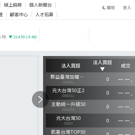
線上麻將
個人新聞台
登入
證
顧客中心
人才招募
登入
.70
▼-214.90 (-0.48)