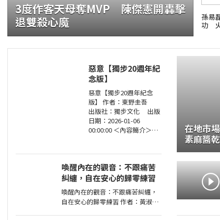
3度作客天母奪MVP 陳傑憲開轟擊
孫易磊
退雙殺心魔
功 
惡意【獨步20週年紀
念版】
惡意【獨步20週年紀念
版】 作者：東野圭吾
出版社：獨步文化 出版
日期：2026-01-06
在地市場
00:00:00 ＜內容簡介＞
素麻醬乾
「他從沒想過，世上竟存
頭小吃 美
在這樣的惡意！」 「加賀
恭一郎系列」日本暢銷突
food ta
喚醒內在的觀音：不跟痛苦
破1,000萬冊！ 銷量
糾纏，自在安心的歸零練習
喚醒內在的觀音：不跟痛苦糾纏，
自在安心的歸零練習 作者：黃淑文
出版社：方智 出版日期：