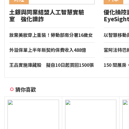
土銀與同業結盟人工智慧實驗
優化操控
室 強化識詐
EyeSig
GR86 
放棄美妝穿上重裝！勞動部南分署16歲女
以智慧移動
銲將 全國技能競賽奪牌
價值。和運
外溢保單上半年新契約保費收入488億
當阿法特巴
超越去年全年
年的慢調肌
王品實施庫藏股 擬自10日起買回1500張
150 間展
裝專區同步亮相
音響大展台
猜你喜歡