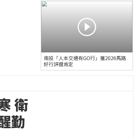
南投「人本交通有GO行」獲2026馬路
好行評選肯定
寒 衛
醒勤