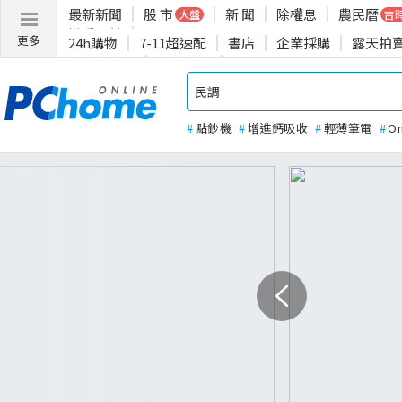
最新新聞
股 市
新 聞
除權息
農民曆
大盤
吉
揪愛公益
更多
24h購物
7-11超速配
書店
企業採購
露天拍
投資人專區
關於我們
#
點鈔機
#
增進鈣吸收
#
輕薄筆電
#
O