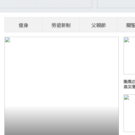
健身
勞退新制
父親節
關
颱風
高災
備