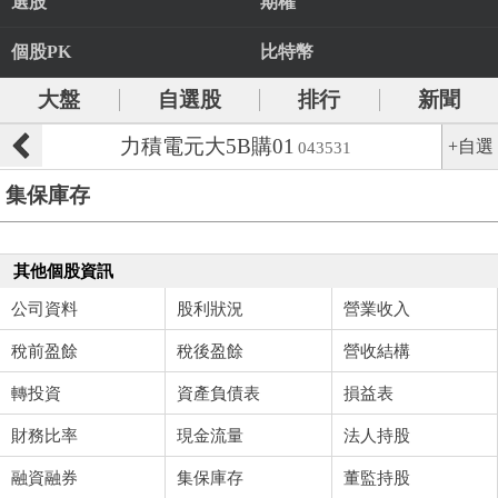
選股
期權
個股PK
比特幣
大盤
自選股
排行
新聞
力積電元大5B購01
+自選
043531
集保庫存
其他個股資訊
公司資料
股利狀況
營業收入
稅前盈餘
稅後盈餘
營收結構
轉投資
資產負債表
損益表
財務比率
現金流量
法人持股
融資融券
集保庫存
董監持股