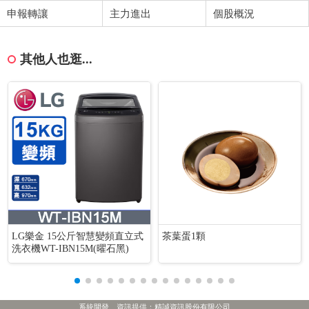
申報轉讓
主力進出
個股概況
其他人也逛...
LG樂金 15公斤智慧變頻直立式
茶葉蛋1顆
洗衣機WT-IBN15M(曜石黑)
系統開發、資訊提供：精誠資訊股份有限公司