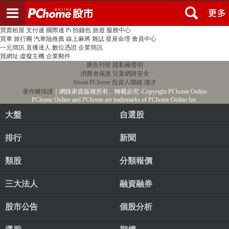
登入
註冊
PChome首頁
線上購物
24h購物
書店
露天拍賣
比比昂代購
新聞
/
氣象
股市
個人新聞台
廣告刊登
加入聯播網
全球購物
買賣租屋
支付連
國際連
Pi 拍錢包
旅遊
服務中心
買車
旅行團
汽車險推薦
線上麻將
雜誌
星座命理
會員中心
一元簡訊
直播達人
數位憑證
企業簡訊
買網址
虛擬主機
企業郵件
廣告刊登
隱私權聲明
消費者保護
兒童網路安全
About PChome
投資人聯絡
徵才
著作權保護
｜網路家庭版權所有、轉載必究
‧Copyright PChome Online
PChome Online and PChome are trademarks of PChome Online Inc.
大盤
自選股
排行
新聞
類股
分類報價
三大法人
融資融券
股市公告
個股分析