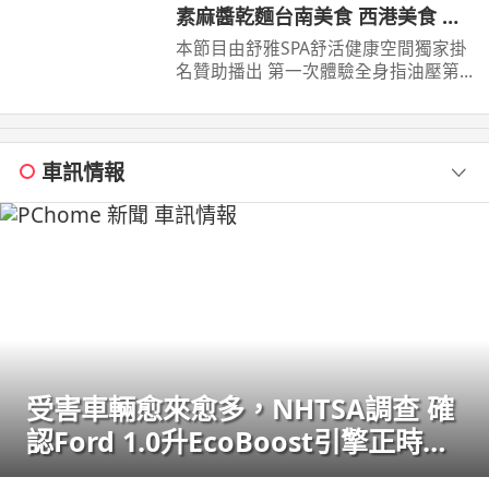
素麻醬乾麵台南美食 西港美食 街
頭小吃 美食 美食推薦 旅遊 fyp
本節目由舒雅SPA舒活健康空間獨家掛
food taiwanfood streetfood
名贊助播出 第一次體驗全身指油壓第
二小時499元 台南市安平區育平五街79
號 062985552 ...
車訊情報
受害車輛愈來愈多，NHTSA調查 確
認Ford 1.0升EcoBoost引擎正時皮
帶會產生碎屑導致引擎鎖死