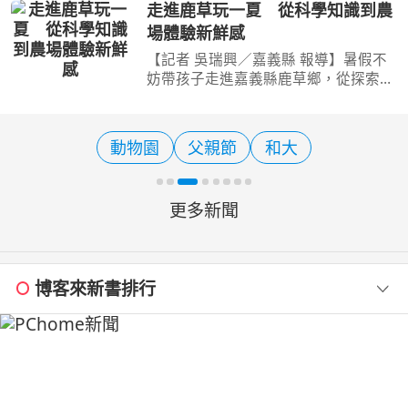
助陣 【旅遊經 洪書瑱報導】 喜歡熱氣
走進鹿草玩一夏 從科學知識到農
球活動的民眾，若錯過8月20日前東台
場體驗新鮮感
灣所舉行的台灣國際熱氣
【記者 吳瑞興／嘉義縣 報導】暑假不
妨帶孩子走進嘉義縣鹿草鄉，從探索二
氧化碳的奇妙世界、品嚐傳統糕餅，到
親手體驗植物萃取、走進農場親近土
地、欣賞蘭花之美，串聯多元的特色體
動物園
父親節
和大
驗，為親子時光留下滿滿
更多新聞
博客來新書排行