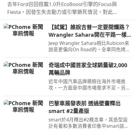
去年Ford召回搭載1.0升EcoBoost引擎的Focus與
Fiesta，因發生失去動力或引擎鎖死情況，對此
NHTSA也進入調查，之後甚至還擴大範圍和技術工程
【試駕】誰說吉普一定要開爛路？
分析，如今則確認原因了。
Wrangler Sahara開在平路一樣
順！
Jeep Wrangler Sahara相比Rubicon來
說是更偏向On Road的，全車同色烤
漆、更大的鋁圈，還有越野設定，但這
不表示Sahara的越野能力就比較弱，
奇瑞成中國首家全球銷量破2,000
絕大多數的越野路面Sahara還是可以
萬輛品牌
輕鬆通過，但就跟標題講的一樣…
近年中國汽車品牌積極往海外市場進
攻，一方面是中國市場需求不足，另一
方面是要擴展市場版圖，近日奇瑞宣布
全球累積銷量突破2,000萬輛，也是第
巴黎車展發表前 透過壁畫釋出
一家達此成績的中國汽車品牌。
smart #2量產版
smart於4月釋出#2概念車，其造型設
計有著和多數消費者印象中smart該有
的樣貌，同時也預告#2戶在巴黎車展亮