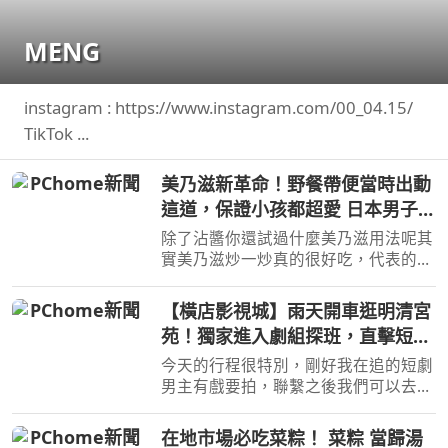
MENG
instagram : https://www.instagram.com/00_04.15/
TikTok ...
美乃滋新革命！野餐帶便當時出動
這道，保證小孩都超愛 日本男子的
家庭料理 TASTY NOTE
除了沾醬你還試過什麼美乃滋用法呢其
實美乃滋炒一炒真的很好吃，代表的料
理便是，但是今天我不用蝦仁，改成 ...
【橫店影視城】雨天開車逛明清宮
苑！獨家進入劇組探班，直擊短劇
男主定妝現場！哪哪麻
今天的行程很特別，剛好我在追的短劇
男主有戲要拍，聯繫之後我們可以去現
場探班啦！來跟我一起看看，螢幕上的
霸總私底下是 ...
在地市場必吃菜粽！ 菜粽 當歸湯