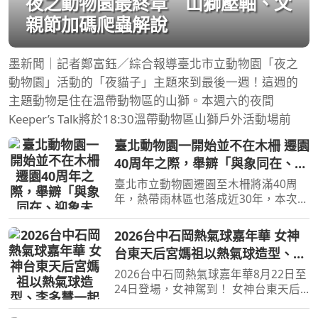
夜之動物園最終章 山獅壓軸、父
親節加碼爬蟲解說
墨新聞｜記者鄭富鈺／綜合報導臺北市立動物園「夜之
動物園」活動的「夜貓子」主題來到最後一週！這週的
主題動物是住在溫帶動物區的山獅。本週六的夜間
Keeper’s Talk將於18:30溫帶動物區山獅戶外活動場前
臺北動物園一開始並不在木柵 遷園
40周年之際，舉辧「與象同在、迎
象未來」特展！
臺北市立動物園遷園至木柵將滿40周
年，熱帶雨林區也落成近30年，本次特
展在舊象舍復刻亞洲象林旺的模樣
【旅遊經 洪書瑱報導】 對於70年級後
2026台中石岡熱氣球嘉年華 女神
段生而言，幾乎會理所當然地認為「台
台東天后宮媽祖以熱氣球造型、李
北動物園本來就在木柵」，
多慧一起加持助陣
2026台中石岡熱氣球嘉年華8月22日至
24日登場，女神駕到！ 女神台東天后
宮媽祖以熱氣球造型、李多慧一起加持