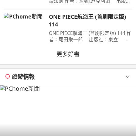
證法則 作者：詹姆斯•克利爾 出版
社：方智 出版日期：2019-06-01
00:00:00 每天都進步1%，一年後，你
ONE PIECE航海王 (首刷限定版)
會進步37倍；每天都退步1%，一年
114
後，你會弱化到趨近於0！你的
ONE PIECE航海王 (首刷限定版) 114 作
者：尾田栄一郎 出版社：東立 出
版日期：2026-08-03 00:00:00 消失在
歷史黑暗當中的「諸神峽谷事件」，其
更多好書
全貌終於即將揭曉！席捲號稱最可怕海
賊團的洛克斯海賊團
旅遊情報