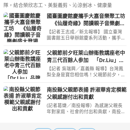
隊，結合榮欣志工、美髮義剪、沁涼剉冰、健康量
國臺圖慶館慶攜手大嘉音樂聚工坊
《仙履奇緣》閱讀親子音樂劇盛
大登場
【記者王志成／新北報導】 國立臺灣
圖書館五日舉辦館慶系列活動，攜手大
嘉音樂聚工坊推出《仙履奇緣》閱讀親
子音樂劇，繼《史瑞克》閱讀音樂劇廣
父親節前夕旺萊山辦衛教講座老中
受親子喜愛後再度合作，透過閱讀、音
青三代百餘人参加 「Dr.Liu」品
樂與戲劇跨域結合，帶
牌強調台灣鳳梨台灣寶
【記者 吳瑞興／嘉義縣 報導】台灣鳳
梨全身是寶您相信嗎！父親節前夕，由
以鑽研開發台灣鳳梨為企業終身使命的
旺萊山主辦的一場健康衛教講座，竟吸
南投縣父親節表揚 許淑華肯定模範
引老中青三代百餘人齊聚一堂，原來有
父親感謝付出和貢獻
高醫藥師背景的旺萊山
(記者葛婕／南投報導）為感謝父親長
年對家庭、社會的付出和貢獻，南投縣
政府6日上午於魚池鄉經典大飯店辦理
「南投縣115年度模範父親表揚活
動」，以「感恩父愛・讓愛領投」為主