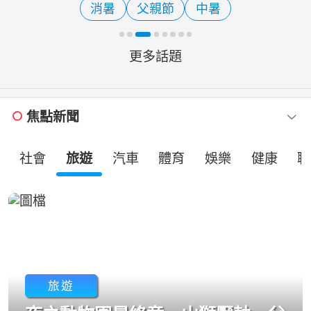
消暑
父親節
中暑
題，表揚來自縣內各鄉鎮市共
更多話題
焦點新聞
社會
旅遊
汽車
體育
娛樂
健康
職
旅遊