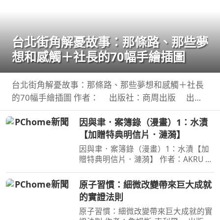
台北街角解憂故事：那條路、那些夢
想和感觸＋社長的70幅手繪插圖
台北街角解憂故事：那條路、那些夢想和感觸＋社長
的70幅手繪插圖 作者： 出版社：商周出版 出版
日期：2026-08-06 00:00:00 讀懂商場的起落、情感
因與聿．案簿錄（漫畫）1：水漬
的流轉， 在充滿記憶的城市與自己相遇。 人生像一條
【加贈特典明信片．漣漪】
河
因與聿．案簿錄（漫畫）1：水漬【加
贈特典明信片．漣漪】 作者：AKRU
出版社：蓋亞原動力 出版日期：
2026-08-01 00:00:00 臺日共同製作、
原子習慣：細微改變帶來巨大成就
同步連載，人氣漫畫家AKRU．輕小說
的實證法則
天后護玄，強強聯手！人與鬼
原子習慣：細微改變帶來巨大成就的實