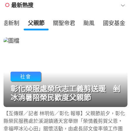
最新熱搜
勞退新制
父親節
關聖帝君
颱風
國安基金
社會
彰化榮服處榮欣志工義剪送暖 剉
冰消暑陪榮民歡度父親節
【互傳媒／記者 林明佑／彰化 報導】父親節前夕，彰化
縣榮民服務處於溪湖鎮通天宮舉辦「榮情義剪賀父恩・
幸福呷冰沁心田」關懷活動，由處長邱文俊率領工作團