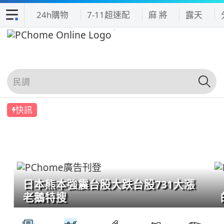
24h購物
7-11超速配
麻 將
露天
快訊
日本熊本強震台股大跌台股731大漲
老鵝特搜