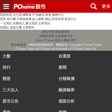
登入
註冊
PChome首頁
線上購物
24h購物
書店
露天拍賣
比比昂代購
新聞
/
氣象
股市
個人新聞台
廣告刊登
加入聯播網
全球購物
買賣租屋
支付連
國際連
Pi 拍錢包
旅遊
服務中心
買車
旅行團
汽車險推薦
線上麻將
雜誌
星座命理
會員中心
一元簡訊
直播達人
數位憑證
企業簡訊
買網址
虛擬主機
企業郵件
廣告刊登
隱私權聲明
消費者保護
兒童網路安全
About PChome
投資人聯絡
徵才
著作權保護
｜網路家庭版權所有、轉載必究
‧Copyright PChome Online
PChome Online and PChome are trademarks of PChome Online Inc.
大盤
自選股
排行
新聞
類股
分類報價
三大法人
融資融券
股市公告
個股分析