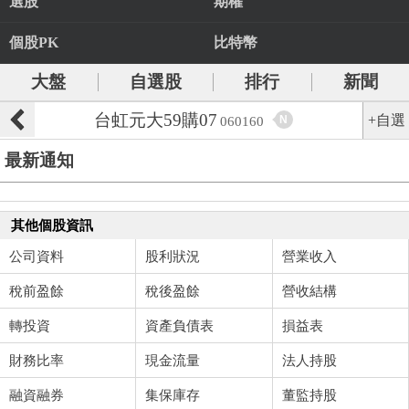
選股
期權
個股PK
比特幣
大盤
自選股
排行
新聞
台虹元大59購07
+自選
N
060160
最新通知
其他個股資訊
公司資料
股利狀況
營業收入
稅前盈餘
稅後盈餘
營收結構
轉投資
資產負債表
損益表
財務比率
現金流量
法人持股
融資融券
集保庫存
董監持股