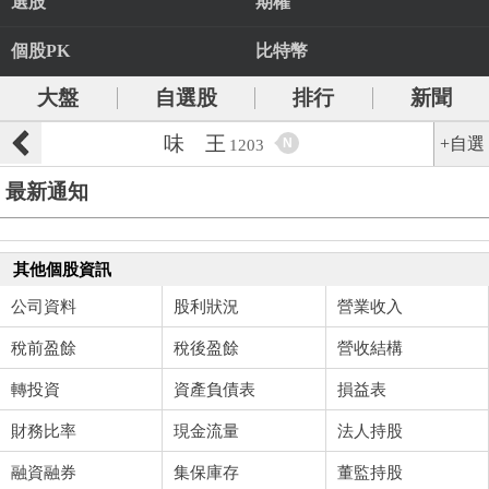
選股
期權
個股PK
比特幣
大盤
自選股
排行
新聞
味 王
+自選
N
1203
最新通知
其他個股資訊
公司資料
股利狀況
營業收入
稅前盈餘
稅後盈餘
營收結構
轉投資
資產負債表
損益表
財務比率
現金流量
法人持股
融資融券
集保庫存
董監持股