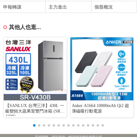
申報轉讓
主力進出
個股概況
其他人也逛...
【SANLUX 台灣三洋】430L 一
Anker A1664 10000mAh Qi2 超
級變頻大蔬果室雙門冰箱 (SR-V
薄磁吸行動電源
430B)