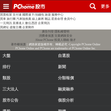
登入
註冊
PChome首頁
線上購物
24h購物
書店
露天拍賣
比比昂代購
新聞
/
氣象
股市
個人新聞台
廣告刊登
加入聯播網
全球購物
買賣租屋
支付連
國際連
Pi 拍錢包
旅遊
服務中心
買車
旅行團
汽車險推薦
線上麻將
雜誌
星座命理
會員中心
一元簡訊
直播達人
數位憑證
企業簡訊
買網址
虛擬主機
企業郵件
廣告刊登
隱私權聲明
消費者保護
兒童網路安全
About PChome
投資人聯絡
徵才
著作權保護
｜網路家庭版權所有、轉載必究
‧Copyright PChome Online
PChome Online and PChome are trademarks of PChome Online Inc.
大盤
自選股
排行
新聞
類股
分類報價
三大法人
融資融券
股市公告
個股分析