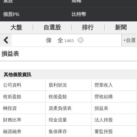
選股
期權
個股PK
比特幣
大盤
自選股
排行
新聞
偉 全
+自選
N
1465
損益表
其他個股資訊
公司資料
股利狀況
營業收入
稅前盈餘
稅後盈餘
營收結構
轉投資
資產負債表
損益表
財務比率
現金流量
法人持股
融資融券
集保庫存
董監持股