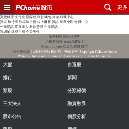
登入
註冊
PChome首頁
線上購物
24h購物
書店
露天拍賣
比比昂代購
新聞
/
氣象
股市
個人新聞台
廣告刊登
加入聯播網
全球購物
買賣租屋
支付連
國際連
Pi 拍錢包
旅遊
服務中心
買車
旅行團
汽車險推薦
線上麻將
雜誌
星座命理
會員中心
一元簡訊
直播達人
數位憑證
企業簡訊
買網址
虛擬主機
企業郵件
廣告刊登
隱私權聲明
消費者保護
兒童網路安全
About PChome
投資人聯絡
徵才
著作權保護
｜網路家庭版權所有、轉載必究
‧Copyright PChome Online
PChome Online and PChome are trademarks of PChome Online Inc.
大盤
自選股
排行
新聞
類股
分類報價
三大法人
融資融券
股市公告
個股分析