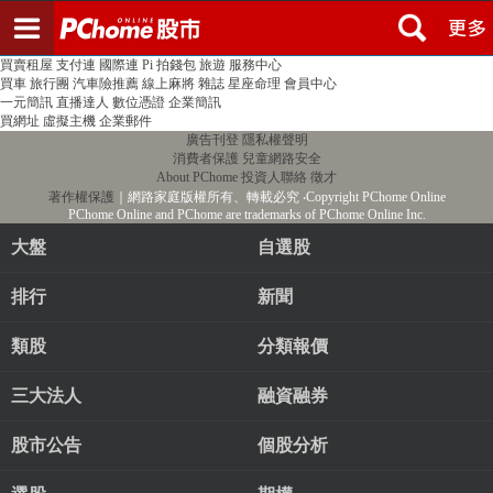
登入
註冊
PChome首頁
線上購物
24h購物
書店
露天拍賣
比比昂代購
新聞
/
氣象
股市
個人新聞台
廣告刊登
加入聯播網
全球購物
買賣租屋
支付連
國際連
Pi 拍錢包
旅遊
服務中心
買車
旅行團
汽車險推薦
線上麻將
雜誌
星座命理
會員中心
一元簡訊
直播達人
數位憑證
企業簡訊
買網址
虛擬主機
企業郵件
廣告刊登
隱私權聲明
消費者保護
兒童網路安全
About PChome
投資人聯絡
徵才
著作權保護
｜網路家庭版權所有、轉載必究
‧Copyright PChome Online
PChome Online and PChome are trademarks of PChome Online Inc.
大盤
自選股
排行
新聞
類股
分類報價
三大法人
融資融券
股市公告
個股分析