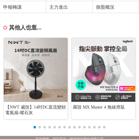
申報轉讓
主力進出
個股概況
其他人也逛...
【NWT 威技】14吋DC直流變頻
羅技 MX Master 4 無線滑鼠
電風扇-曜石灰