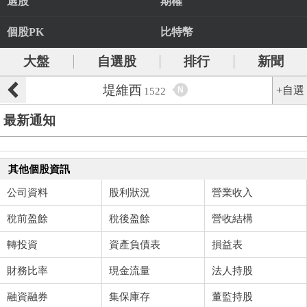
選股
期權
個股PK
比特幣
大盤
自選股
排行
新聞
堤維西
+自選
N
1522
最新通知
其他個股資訊
公司資料
股利狀況
營業收入
稅前盈餘
稅後盈餘
營收結構
轉投資
資產負債表
損益表
財務比率
現金流量
法人持股
融資融券
集保庫存
董監持股