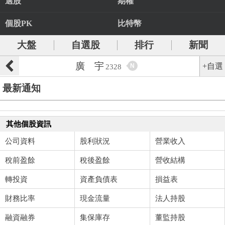
選股
期權
個股PK
比特幣
大盤
自選股
排行
新聞
廣 宇
+自選
N
2328
最新通知
其他個股資訊
公司資料
股利狀況
營業收入
稅前盈餘
稅後盈餘
營收結構
轉投資
資產負債表
損益表
財務比率
現金流量
法人持股
融資融券
集保庫存
董監持股