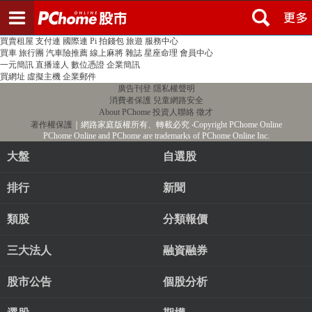
登入
註冊
PChome首頁
線上購物
24h購物
書店
露天拍賣
比比昂代購
新聞
/
氣象
股市
個人新聞台
廣告刊登
加入聯播網
全球購物
買賣租屋
支付連
國際連
Pi 拍錢包
旅遊
服務中心
買車
旅行團
汽車險推薦
線上麻將
雜誌
星座命理
會員中心
一元簡訊
直播達人
數位憑證
企業簡訊
買網址
虛擬主機
企業郵件
廣告刊登
隱私權聲明
消費者保護
兒童網路安全
About PChome
投資人聯絡
徵才
著作權保護
｜網路家庭版權所有、轉載必究
‧Copyright PChome Online
PChome Online and PChome are trademarks of PChome Online Inc.
大盤
自選股
排行
新聞
類股
分類報價
三大法人
融資融券
股市公告
個股分析