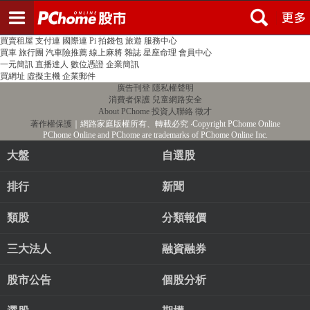
登入
註冊
PChome首頁
線上購物
24h購物
書店
露天拍賣
比比昂代購
新聞
/
氣象
股市
個人新聞台
廣告刊登
加入聯播網
全球購物
買賣租屋
支付連
國際連
Pi 拍錢包
旅遊
服務中心
買車
旅行團
汽車險推薦
線上麻將
雜誌
星座命理
會員中心
一元簡訊
直播達人
數位憑證
企業簡訊
買網址
虛擬主機
企業郵件
廣告刊登
隱私權聲明
消費者保護
兒童網路安全
About PChome
投資人聯絡
徵才
著作權保護
｜網路家庭版權所有、轉載必究
‧Copyright PChome Online
PChome Online and PChome are trademarks of PChome Online Inc.
大盤
自選股
排行
新聞
類股
分類報價
三大法人
融資融券
股市公告
個股分析