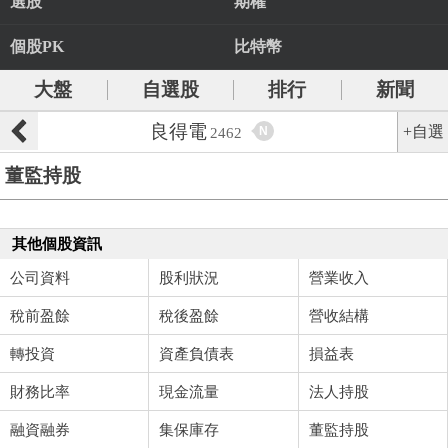
選股
期權
個股PK
比特幣
大盤
自選股
排行
新聞
良得電
+自選
N
2462
董監持股
其他個股資訊
公司資料
股利狀況
營業收入
稅前盈餘
稅後盈餘
營收結構
轉投資
資產負債表
損益表
財務比率
現金流量
法人持股
融資融券
集保庫存
董監持股