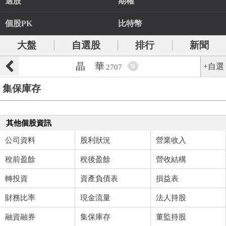
選股
期權
個股PK
比特幣
大盤
自選股
排行
新聞
晶 華
+自選
N
2707
集保庫存
其他個股資訊
公司資料
股利狀況
營業收入
稅前盈餘
稅後盈餘
營收結構
轉投資
資產負債表
損益表
財務比率
現金流量
法人持股
融資融券
集保庫存
董監持股