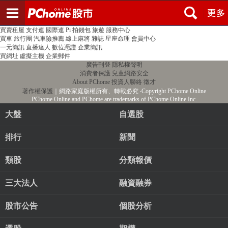
登入
註冊
PChome首頁
線上購物
24h購物
書店
露天拍賣
比比昂代購
新聞
/
氣象
股市
個人新聞台
廣告刊登
加入聯播網
全球購物
買賣租屋
支付連
國際連
Pi 拍錢包
旅遊
服務中心
買車
旅行團
汽車險推薦
線上麻將
雜誌
星座命理
會員中心
一元簡訊
直播達人
數位憑證
企業簡訊
買網址
虛擬主機
企業郵件
廣告刊登
隱私權聲明
消費者保護
兒童網路安全
About PChome
投資人聯絡
徵才
著作權保護
｜網路家庭版權所有、轉載必究
‧Copyright PChome Online
PChome Online and PChome are trademarks of PChome Online Inc.
大盤
自選股
排行
新聞
類股
分類報價
三大法人
融資融券
股市公告
個股分析