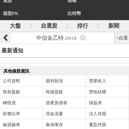
選股
期權
個股PK
比特幣
大盤
自選股
排行
新聞
中信金乙特
+自選
N
2891B
最新通知
其他個股資訊
公司資料
股利狀況
營業收入
稅前盈餘
稅後盈餘
營收結構
轉投資
資產負債表
損益表
財務比率
現金流量
法人持股
融資融券
集保庫存
董監持股