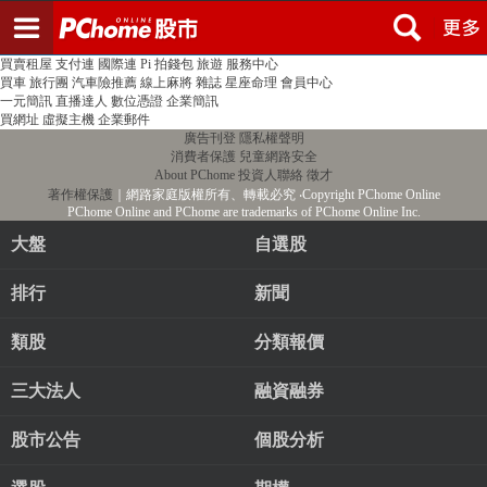
登入
註冊
PChome首頁
線上購物
24h購物
書店
露天拍賣
比比昂代購
新聞
/
氣象
股市
個人新聞台
廣告刊登
加入聯播網
全球購物
買賣租屋
支付連
國際連
Pi 拍錢包
旅遊
服務中心
買車
旅行團
汽車險推薦
線上麻將
雜誌
星座命理
會員中心
一元簡訊
直播達人
數位憑證
企業簡訊
買網址
虛擬主機
企業郵件
廣告刊登
隱私權聲明
消費者保護
兒童網路安全
About PChome
投資人聯絡
徵才
著作權保護
｜網路家庭版權所有、轉載必究
‧Copyright PChome Online
PChome Online and PChome are trademarks of PChome Online Inc.
大盤
自選股
排行
新聞
類股
分類報價
三大法人
融資融券
股市公告
個股分析