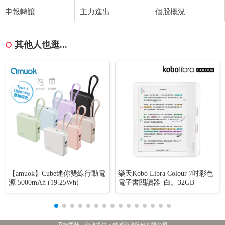
申報轉讓
主力進出
個股概況
其他人也逛...
【amuok】Cube迷你雙線行動電
樂天Kobo Libra Colour 7吋彩色
源 5000mAh (19.25Wh)
電子書閱讀器| 白。32GB