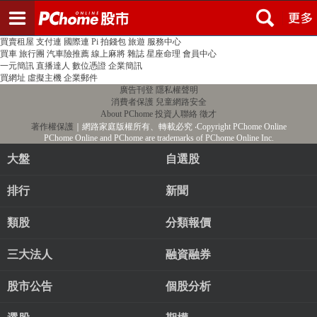
登入
註冊
PChome首頁
線上購物
24h購物
書店
露天拍賣
比比昂代購
新聞
/
氣象
股市
個人新聞台
廣告刊登
加入聯播網
全球購物
買賣租屋
支付連
國際連
Pi 拍錢包
旅遊
服務中心
買車
旅行團
汽車險推薦
線上麻將
雜誌
星座命理
會員中心
一元簡訊
直播達人
數位憑證
企業簡訊
買網址
虛擬主機
企業郵件
廣告刊登
隱私權聲明
消費者保護
兒童網路安全
About PChome
投資人聯絡
徵才
著作權保護
｜網路家庭版權所有、轉載必究
‧Copyright PChome Online
PChome Online and PChome are trademarks of PChome Online Inc.
大盤
自選股
排行
新聞
類股
分類報價
三大法人
融資融券
股市公告
個股分析