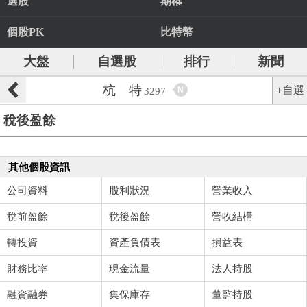
選股
期權
個股PK
比特幣
大盤
自選股
排行
新聞
杭 特
+自選
N
3297
稅後盈餘
其他個股資訊
公司資料
股利狀況
營業收入
稅前盈餘
稅後盈餘
營收結構
轉投資
資產負債表
損益表
財務比率
現金流量
法人持股
融資融券
集保庫存
董監持股