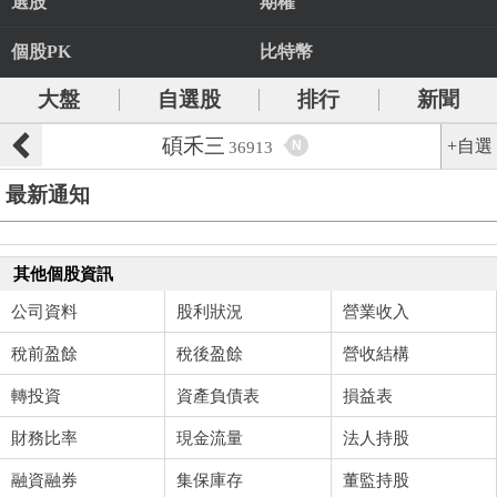
選股
期權
個股PK
比特幣
大盤
自選股
排行
新聞
碩禾三
+自選
N
36913
最新通知
其他個股資訊
公司資料
股利狀況
營業收入
稅前盈餘
稅後盈餘
營收結構
轉投資
資產負債表
損益表
財務比率
現金流量
法人持股
融資融券
集保庫存
董監持股