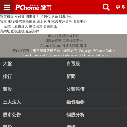
登入
註冊
PChome首頁
線上購物
24h購物
書店
露天拍賣
比比昂代購
新聞
/
氣象
股市
個人新聞台
廣告刊登
加入聯播網
全球購物
買賣租屋
支付連
國際連
Pi 拍錢包
旅遊
服務中心
買車
旅行團
汽車險推薦
線上麻將
雜誌
星座命理
會員中心
一元簡訊
直播達人
數位憑證
企業簡訊
買網址
虛擬主機
企業郵件
廣告刊登
隱私權聲明
消費者保護
兒童網路安全
About PChome
投資人聯絡
徵才
著作權保護
｜網路家庭版權所有、轉載必究
‧Copyright PChome Online
PChome Online and PChome are trademarks of PChome Online Inc.
大盤
自選股
排行
新聞
類股
分類報價
三大法人
融資融券
股市公告
個股分析