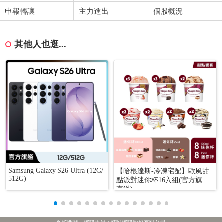
申報轉讓
主力進出
個股概況
其他人也逛...
Samsung Galaxy S26 Ultra (12G/
【哈根達斯-冷凍宅配】歐風甜
512G)
點派對迷你杯16入組(官方旗艦
直送)