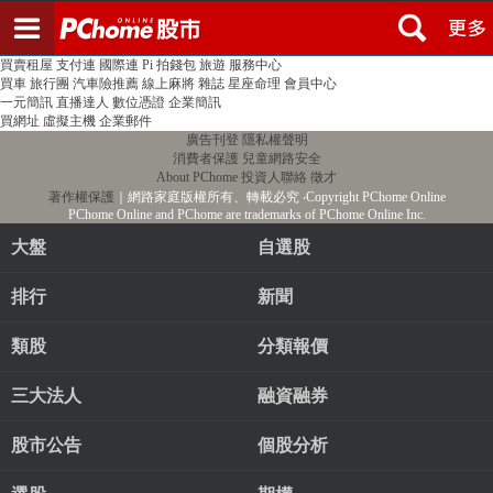
登入
註冊
PChome首頁
線上購物
24h購物
書店
露天拍賣
比比昂代購
新聞
/
氣象
股市
個人新聞台
廣告刊登
加入聯播網
全球購物
買賣租屋
支付連
國際連
Pi 拍錢包
旅遊
服務中心
買車
旅行團
汽車險推薦
線上麻將
雜誌
星座命理
會員中心
一元簡訊
直播達人
數位憑證
企業簡訊
買網址
虛擬主機
企業郵件
廣告刊登
隱私權聲明
消費者保護
兒童網路安全
About PChome
投資人聯絡
徵才
著作權保護
｜網路家庭版權所有、轉載必究
‧Copyright PChome Online
PChome Online and PChome are trademarks of PChome Online Inc.
大盤
自選股
排行
新聞
類股
分類報價
三大法人
融資融券
股市公告
個股分析