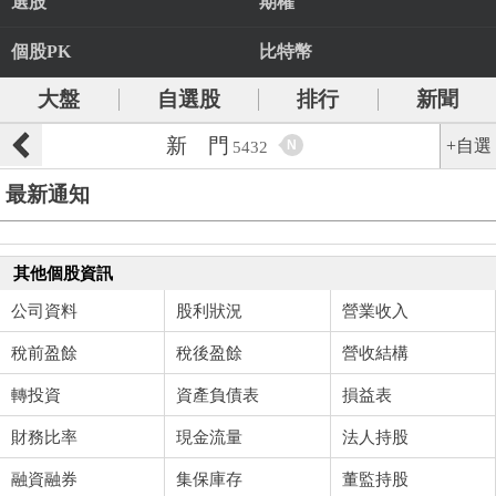
選股
期權
個股PK
比特幣
大盤
自選股
排行
新聞
新 門
+自選
N
5432
最新通知
其他個股資訊
公司資料
股利狀況
營業收入
稅前盈餘
稅後盈餘
營收結構
轉投資
資產負債表
損益表
財務比率
現金流量
法人持股
融資融券
集保庫存
董監持股