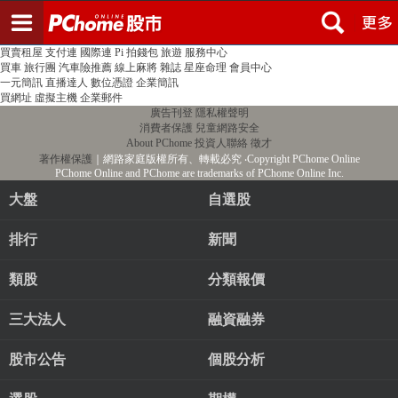
登入
註冊
PChome首頁
線上購物
24h購物
書店
露天拍賣
比比昂代購
新聞
/
氣象
股市
個人新聞台
廣告刊登
加入聯播網
全球購物
買賣租屋
支付連
國際連
Pi 拍錢包
旅遊
服務中心
買車
旅行團
汽車險推薦
線上麻將
雜誌
星座命理
會員中心
一元簡訊
直播達人
數位憑證
企業簡訊
買網址
虛擬主機
企業郵件
廣告刊登
隱私權聲明
消費者保護
兒童網路安全
About PChome
投資人聯絡
徵才
著作權保護
｜網路家庭版權所有、轉載必究
‧Copyright PChome Online
PChome Online and PChome are trademarks of PChome Online Inc.
大盤
自選股
排行
新聞
類股
分類報價
三大法人
融資融券
股市公告
個股分析