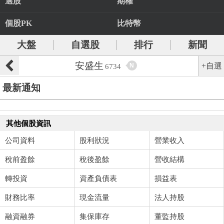
選股
期權
個股PK
比特幣
大盤
自選股
排行
新聞
安盛生
+自選
N
6734
最新通知
其他個股資訊
公司資料
股利狀況
營業收入
稅前盈餘
稅後盈餘
營收結構
轉投資
資產負債表
損益表
財務比率
現金流量
法人持股
融資融券
集保庫存
董監持股