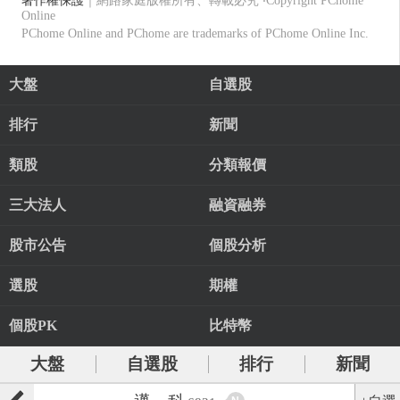
著作權保護
｜網路家庭版權所有、轉載必究
‧Copyright PChome
Online
PChome Online and PChome are trademarks of PChome Online Inc.
大盤
自選股
排行
新聞
類股
分類報價
三大法人
融資融券
股市公告
個股分析
選股
期權
個股PK
比特幣
大盤
自選股
排行
新聞