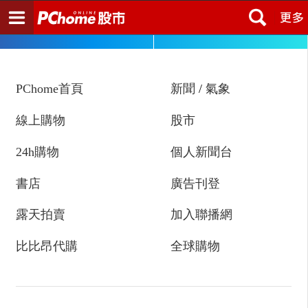
註冊
登入
PChome首頁
新聞
/
氣象
線上購物
股市
24h購物
個人新聞台
書店
廣告刊登
露天拍賣
加入聯播網
比比昂代購
全球購物