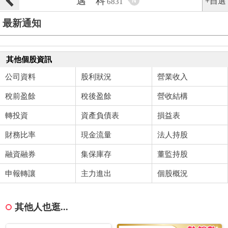
邁 科
+自選
N
6831
最新通知
其他個股資訊
公司資料
股利狀況
營業收入
稅前盈餘
稅後盈餘
營收結構
轉投資
資產負債表
損益表
財務比率
現金流量
法人持股
融資融券
集保庫存
董監持股
申報轉讓
主力進出
個股概況
其他人也逛...