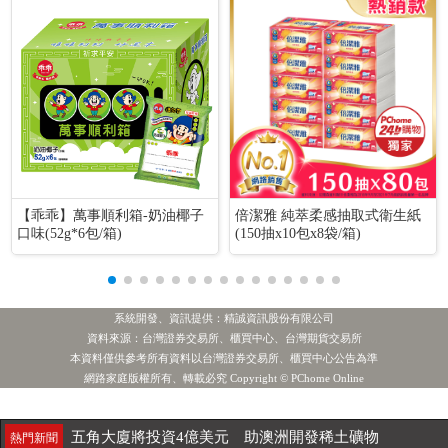
【乖乖】萬事順利箱-奶油椰子
倍潔雅 純萃柔感抽取式衛生紙
口味(52g*6包/箱)
(150抽x10包x8袋/箱)
系統開發、資訊提供：精誠資訊股份有限公司
資料來源：台灣證券交易所、櫃買中心、台灣期貨交易所
本資料僅供參考所有資料以台灣證券交易所、櫃買中心公告為準
[公告] 德麥:公告本公司董事會通過115年第二季合併財務報表
最新新聞
網路家庭版權所有、轉載必究 Copyright © PChome Online
分析/賴瑞隆贏了民調 柯志恩拿了選票 廟口風吹起勝利號角
最新新聞
五角大廈將投資4億美元 助澳洲開發稀土礦物
熱門新聞