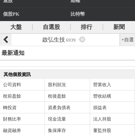
選股
期權
個股PK
比特幣
大盤
自選股
排行
新聞
啟弘生技
+自選
N
6939
最新通知
其他個股資訊
公司資料
股利狀況
營業收入
稅前盈餘
稅後盈餘
營收結構
轉投資
資產負債表
損益表
財務比率
現金流量
法人持股
融資融券
集保庫存
董監持股