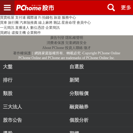
登入
註冊
PChome首頁
線上購物
24h購物
書店
露天拍賣
比比昂代購
新聞
/
氣象
股市
個人新聞台
廣告刊登
加入聯播網
全球購物
買賣租屋
支付連
國際連
Pi 拍錢包
旅遊
服務中心
買車
旅行團
汽車險推薦
線上麻將
雜誌
星座命理
會員中心
一元簡訊
直播達人
數位憑證
企業簡訊
買網址
虛擬主機
企業郵件
廣告刊登
隱私權聲明
消費者保護
兒童網路安全
About PChome
投資人聯絡
徵才
著作權保護
｜網路家庭版權所有、轉載必究
‧Copyright PChome Online
PChome Online and PChome are trademarks of PChome Online Inc.
大盤
自選股
排行
新聞
類股
分類報價
三大法人
融資融券
股市公告
個股分析