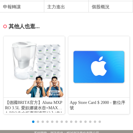
申報轉讓
主力進出
個股概況
其他人也逛...
【德國BRITA官方】Aluna MXP
App Store Card $ 2000 - 數位序
RO 3.5L 愛奴娜濾水壺+MAXTR
號
A PRO去水垢專家濾芯12入(共1
3芯)