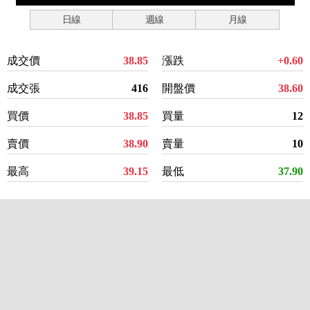
日線
週線
月線
成交價
38.85
漲跌
+0.60
成交張
416
開盤價
38.60
買價
38.85
買量
12
賣價
38.90
賣量
10
最高
39.15
最低
37.90