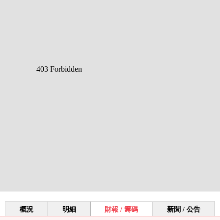
概況
明細
財報 / 籌碼
新聞 / 公告