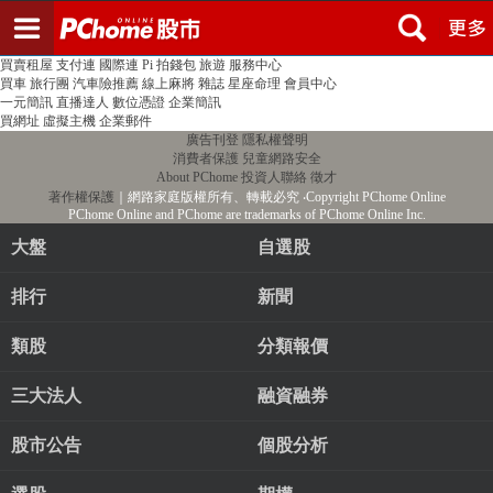
登入
註冊
PChome首頁
線上購物
24h購物
書店
露天拍賣
比比昂代購
新聞
/
氣象
股市
個人新聞台
廣告刊登
加入聯播網
全球購物
買賣租屋
支付連
國際連
Pi 拍錢包
旅遊
服務中心
買車
旅行團
汽車險推薦
線上麻將
雜誌
星座命理
會員中心
一元簡訊
直播達人
數位憑證
企業簡訊
買網址
虛擬主機
企業郵件
廣告刊登
隱私權聲明
消費者保護
兒童網路安全
About PChome
投資人聯絡
徵才
著作權保護
｜網路家庭版權所有、轉載必究
‧Copyright PChome Online
PChome Online and PChome are trademarks of PChome Online Inc.
大盤
自選股
排行
新聞
類股
分類報價
三大法人
融資融券
股市公告
個股分析