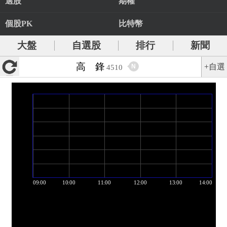
選股
期權
個股PK
比特幣
大盤
自選股
排行
新聞
高 鋒
+自選
N
4510