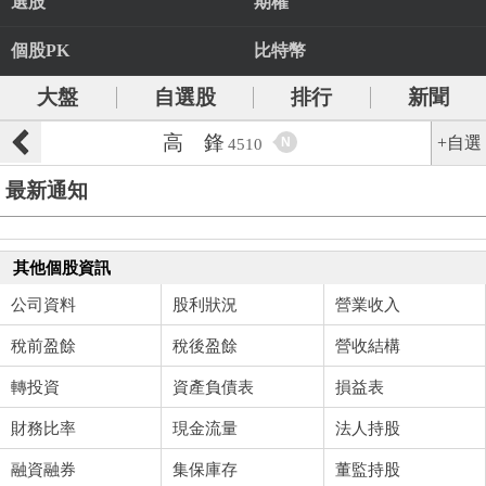
選股
期權
個股PK
比特幣
大盤
自選股
排行
新聞
高 鋒
+自選
N
4510
最新通知
其他個股資訊
公司資料
股利狀況
營業收入
稅前盈餘
稅後盈餘
營收結構
轉投資
資產負債表
損益表
財務比率
現金流量
法人持股
融資融券
集保庫存
董監持股