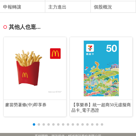
申報轉讓
主力進出
個股概況
其他人也逛...
麥當勞薯條(中)即享券
【享樂券】統一超商50元虛擬商
品卡_電子憑證