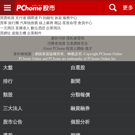
登入
註冊
PChome首頁
線上購物
24h購物
書店
露天拍賣
比比昂代購
新聞
/
氣象
股市
個人新聞台
廣告刊登
加入聯播網
全球購物
買賣租屋
支付連
國際連
Pi 拍錢包
旅遊
服務中心
買車
旅行團
汽車險推薦
線上麻將
雜誌
星座命理
會員中心
一元簡訊
直播達人
數位憑證
企業簡訊
買網址
虛擬主機
企業郵件
廣告刊登
隱私權聲明
消費者保護
兒童網路安全
About PChome
投資人聯絡
徵才
著作權保護
｜網路家庭版權所有、轉載必究
‧Copyright PChome Online
PChome Online and PChome are trademarks of PChome Online Inc.
大盤
自選股
排行
新聞
類股
分類報價
三大法人
融資融券
股市公告
個股分析