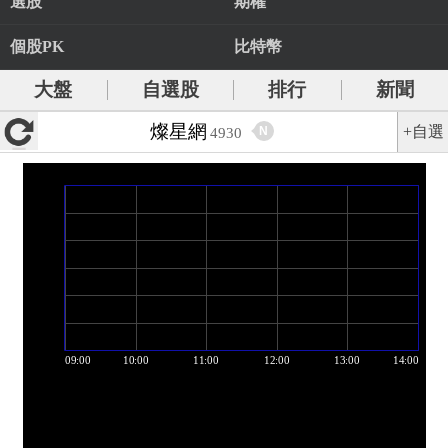
選股
期權
個股PK
比特幣
大盤
自選股
排行
新聞
燦星網
+自選
N
4930