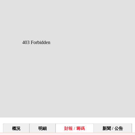
概況
明細
財報 / 籌碼
新聞 / 公告