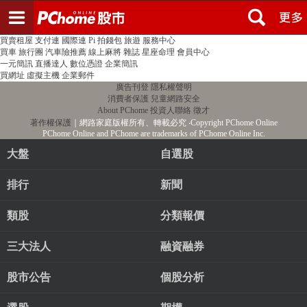
登入
註冊
PChome首頁
線上購物
24h購物
書店
露天拍賣
比比昂代購
新聞
/
氣象
股市
個人新聞台
廣告刊登
加入聯播網
全球購物
買賣租屋
支付連
國際連
Pi 拍錢包
旅遊
服務中心
買車
旅行團
汽車險推薦
線上麻將
雜誌
星座命理
會員中心
一元簡訊
直播達人
數位憑證
企業簡訊
買網址
虛擬主機
企業郵件
廣告刊登
隱私權聲明
消費者保護
兒童網路安全
About PChome
投資人聯絡
徵才
著作權保護
｜網路家庭版權所有、轉載必究
‧Copyright PChome Online
PChome Online and PChome are trademarks of PChome Online Inc.
大盤
自選股
排行
新聞
類股
分類報價
三大法人
融資融券
股市公告
個股分析