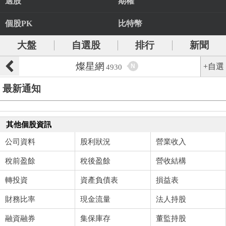
選股
期權
個股PK
比特幣
大盤
自選股
排行
新聞
燦星網
+自選
N
4930
最新通知
其他個股資訊
公司資料
股利狀況
營業收入
稅前盈餘
稅後盈餘
營收結構
轉投資
資產負債表
損益表
財務比率
現金流量
法人持股
融資融券
集保庫存
董監持股