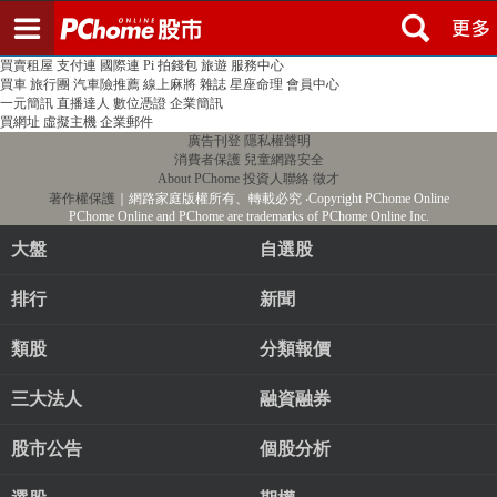
登入
註冊
PChome首頁
線上購物
24h購物
書店
露天拍賣
比比昂代購
新聞
/
氣象
股市
個人新聞台
廣告刊登
加入聯播網
全球購物
買賣租屋
支付連
國際連
Pi 拍錢包
旅遊
服務中心
買車
旅行團
汽車險推薦
線上麻將
雜誌
星座命理
會員中心
一元簡訊
直播達人
數位憑證
企業簡訊
買網址
虛擬主機
企業郵件
廣告刊登
隱私權聲明
消費者保護
兒童網路安全
About PChome
投資人聯絡
徵才
著作權保護
｜網路家庭版權所有、轉載必究
‧Copyright PChome Online
PChome Online and PChome are trademarks of PChome Online Inc.
大盤
自選股
排行
新聞
類股
分類報價
三大法人
融資融券
股市公告
個股分析