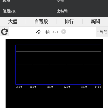
選股
期權
個股PK
比特幣
大盤
自選股
排行
新聞
松 翰
+自選
N
5471