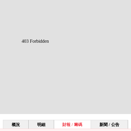
概況
明細
財報 / 籌碼
新聞 / 公告