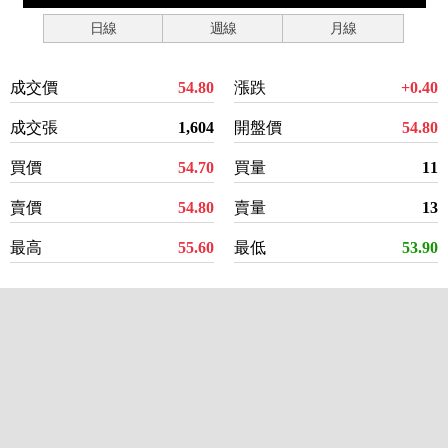
日線
週線
月線
成交價
54.80
漲跌
+0.40
成交張
1,604
開盤價
54.80
買價
54.70
買量
11
賣價
54.80
賣量
13
最高
55.60
最低
53.90