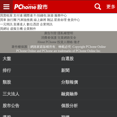
登入
註冊
PChome首頁
線上購物
24h購物
書店
露天拍賣
比比昂代購
新聞
/
氣象
股市
個人新聞台
廣告刊登
加入聯播網
全球購物
買賣租屋
支付連
國際連
Pi 拍錢包
旅遊
服務中心
買車
旅行團
汽車險推薦
線上麻將
雜誌
星座命理
會員中心
一元簡訊
直播達人
數位憑證
企業簡訊
買網址
虛擬主機
企業郵件
廣告刊登
隱私權聲明
消費者保護
兒童網路安全
About PChome
投資人聯絡
徵才
著作權保護
｜網路家庭版權所有、轉載必究
‧Copyright PChome Online
PChome Online and PChome are trademarks of PChome Online Inc.
大盤
自選股
排行
新聞
類股
分類報價
三大法人
融資融券
股市公告
個股分析