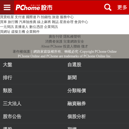
登入
註冊
PChome首頁
線上購物
24h購物
書店
露天拍賣
比比昂代購
新聞
/
氣象
股市
個人新聞台
廣告刊登
加入聯播網
全球購物
買賣租屋
支付連
國際連
Pi 拍錢包
旅遊
服務中心
買車
旅行團
汽車險推薦
線上麻將
雜誌
星座命理
會員中心
一元簡訊
直播達人
數位憑證
企業簡訊
買網址
虛擬主機
企業郵件
廣告刊登
隱私權聲明
消費者保護
兒童網路安全
About PChome
投資人聯絡
徵才
著作權保護
｜網路家庭版權所有、轉載必究
‧Copyright PChome Online
PChome Online and PChome are trademarks of PChome Online Inc.
大盤
自選股
排行
新聞
類股
分類報價
三大法人
融資融券
股市公告
個股分析