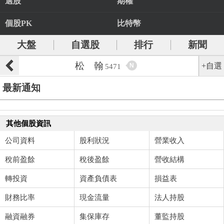
選股
期權
個股PK
比特幣
大盤
自選股
排行
新聞
松 翰
+自選
N
5471
最新通知
其他個股資訊
公司資料
股利狀況
營業收入
稅前盈餘
稅後盈餘
營收結構
轉投資
資產負債表
損益表
財務比率
現金流量
法人持股
融資融券
集保庫存
董監持股