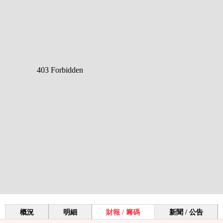
概況
明細
財報 / 籌碼
新聞 / 公告