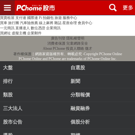
登入
註冊
PChome首頁
線上購物
24h購物
書店
露天拍賣
比比昂代購
新聞
/
氣象
股市
個人新聞台
廣告刊登
加入聯播網
全球購物
買賣租屋
支付連
國際連
Pi 拍錢包
旅遊
服務中心
買車
旅行團
汽車險推薦
線上麻將
雜誌
星座命理
會員中心
一元簡訊
直播達人
數位憑證
企業簡訊
買網址
虛擬主機
企業郵件
廣告刊登
隱私權聲明
消費者保護
兒童網路安全
About PChome
投資人聯絡
徵才
著作權保護
｜網路家庭版權所有、轉載必究
‧Copyright PChome Online
PChome Online and PChome are trademarks of PChome Online Inc.
大盤
自選股
排行
新聞
類股
分類報價
三大法人
融資融券
股市公告
個股分析