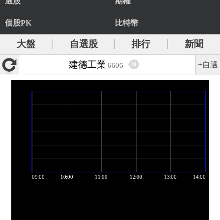
選股
期權
個股PK
比特幣
大盤
自選股
排行
新聞
建德工業
+自選
N
6606