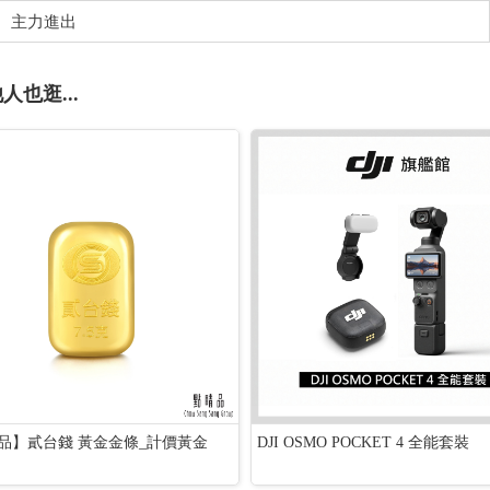
主力進出
人也逛...
品】貳台錢 黃金金條_計價黃金
DJI OSMO POCKET 4 全能套裝