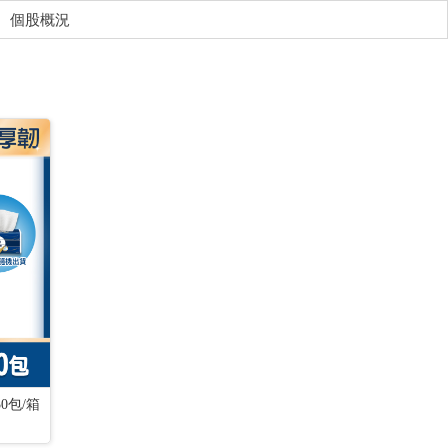
個股概況
0包/箱
麥當勞大麥克 好禮即享券
DJI OSMO PO