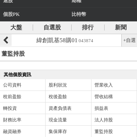
選股
期權
個股PK
比特幣
大盤
自選股
排行
新聞
緯創凱基58購01
+自選
043874
董監持股
其他個股資訊
公司資料
股利狀況
營業收入
稅前盈餘
稅後盈餘
營收結構
轉投資
資產負債表
損益表
財務比率
現金流量
法人持股
融資融券
集保庫存
董監持股