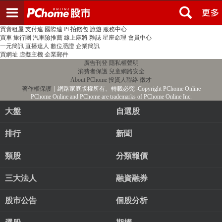
登入
註冊
PChome首頁
線上購物
24h購物
書店
露天拍賣
比比昂代購
新聞
/
氣象
股市
個人新聞台
廣告刊登
加入聯播網
全球購物
買賣租屋
支付連
國際連
Pi 拍錢包
旅遊
服務中心
買車
旅行團
汽車險推薦
線上麻將
雜誌
星座命理
會員中心
一元簡訊
直播達人
數位憑證
企業簡訊
買網址
虛擬主機
企業郵件
廣告刊登
隱私權聲明
消費者保護
兒童網路安全
About PChome
投資人聯絡
徵才
著作權保護
｜網路家庭版權所有、轉載必究
‧Copyright PChome Online
PChome Online and PChome are trademarks of PChome Online Inc.
大盤
自選股
排行
新聞
類股
分類報價
三大法人
融資融券
股市公告
個股分析