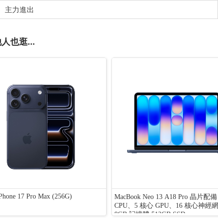
主力進出
人也逛...
iPhone 17 Pro Max (256G)
MacBook Neo 13 A18 Pro 晶片配
CPU、5 核心 GPU、16 核心神
8GB 記憶體 512GB SSD