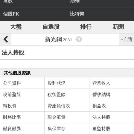
選股
期權
個股PK
比特幣
大盤
自選股
排行
新聞
新光鋼
+自選
N
2031
法人持股
其他個股資訊
公司資料
股利狀況
營業收入
稅前盈餘
稅後盈餘
營收結構
轉投資
資產負債表
損益表
財務比率
現金流量
法人持股
融資融券
集保庫存
董監持股