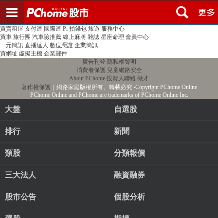
登入
註冊
PChome首頁
線上購物
24h購物
書店
露天拍賣
比比昂代購
新聞
/
氣象
股市
個人新聞台
廣告刊登
加入聯播網
全球購物
買賣租屋
支付連
國際連
Pi 拍錢包
旅遊
服務中心
買車
旅行團
汽車險推薦
線上麻將
雜誌
星座命理
會員中心
一元簡訊
直播達人
數位憑證
企業簡訊
買網址
虛擬主機
企業郵件
廣告刊登
隱私權聲明
消費者保護
兒童網路安全
About PChome
投資人聯絡
徵才
著作權保護
｜網路家庭版權所有、轉載必究
‧Copyright PChome Online
PChome Online and PChome are trademarks of PChome Online Inc.
大盤
自選股
排行
新聞
類股
分類報價
三大法人
融資融券
股市公告
個股分析