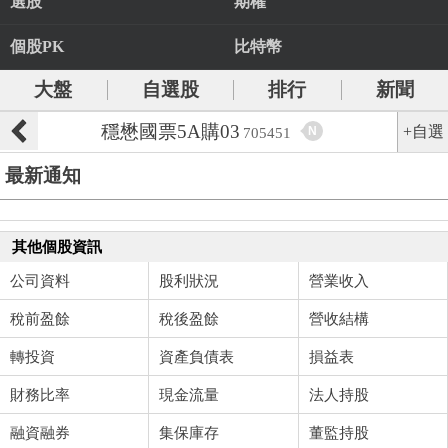
選股
期權
個股PK
比特幣
大盤
自選股
排行
新聞
穩懋國票5A購03
+自選
N
705451
最新通知
其他個股資訊
公司資料
股利狀況
營業收入
稅前盈餘
稅後盈餘
營收結構
轉投資
資產負債表
損益表
財務比率
現金流量
法人持股
融資融券
集保庫存
董監持股