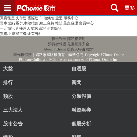
登入
註冊
PChome首頁
線上購物
24h購物
書店
露天拍賣
比比昂代購
新聞
/
氣象
股市
個人新聞台
廣告刊登
加入聯播網
全球購物
買賣租屋
支付連
國際連
Pi 拍錢包
旅遊
服務中心
買車
旅行團
汽車險推薦
線上麻將
雜誌
星座命理
會員中心
一元簡訊
直播達人
數位憑證
企業簡訊
買網址
虛擬主機
企業郵件
廣告刊登
隱私權聲明
消費者保護
兒童網路安全
About PChome
投資人聯絡
徵才
著作權保護
｜網路家庭版權所有、轉載必究
‧Copyright PChome Online
PChome Online and PChome are trademarks of PChome Online Inc.
大盤
自選股
排行
新聞
類股
分類報價
三大法人
融資融券
股市公告
個股分析