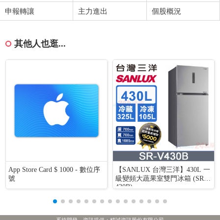
申報轉讓
主力進出
個股概況
其他人也逛...
App Store Card $ 1000 - 數位序
【SANLUX 台灣三洋】430L 一
號
級變頻大蔬果室雙門冰箱 (SR-V
430B)