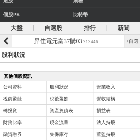
選股
期權
個股PK
比特幣
大盤
自選股
排行
新聞
昇佳電元富37購03
+自選
713446
股利狀況
其他個股資訊
公司資料
股利狀況
營業收入
稅前盈餘
稅後盈餘
營收結構
轉投資
資產負債表
損益表
財務比率
現金流量
法人持股
融資融券
集保庫存
董監持股