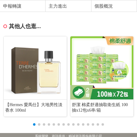
申報轉讓
主力進出
個股概況
其他人也逛...
【Hermes 愛馬仕】大地男性淡
舒潔 棉柔舒適抽取衛生紙 100
香水 100ml
抽x12包x6串/箱
系統開發、資訊提供：精誠資訊股份有限公司