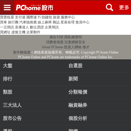
登入
註冊
PChome首頁
線上購物
24h購物
書店
露天拍賣
比比昂代購
新聞
/
氣象
股市
個人新聞台
廣告刊登
加入聯播網
全球購物
買賣租屋
支付連
國際連
Pi 拍錢包
旅遊
服務中心
買車
旅行團
汽車險推薦
線上麻將
雜誌
星座命理
會員中心
一元簡訊
直播達人
數位憑證
企業簡訊
買網址
虛擬主機
企業郵件
廣告刊登
隱私權聲明
消費者保護
兒童網路安全
About PChome
投資人聯絡
徵才
著作權保護
｜網路家庭版權所有、轉載必究
‧Copyright PChome Online
PChome Online and PChome are trademarks of PChome Online Inc.
大盤
自選股
排行
新聞
類股
分類報價
三大法人
融資融券
股市公告
個股分析