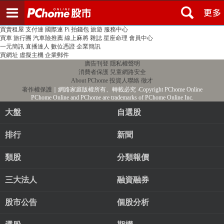
登入
註冊
PChome首頁
線上購物
24h購物
書店
露天拍賣
比比昂代購
新聞
/
氣象
股市
個人新聞台
廣告刊登
加入聯播網
全球購物
買賣租屋
支付連
國際連
Pi 拍錢包
旅遊
服務中心
買車
旅行團
汽車險推薦
線上麻將
雜誌
星座命理
會員中心
一元簡訊
直播達人
數位憑證
企業簡訊
買網址
虛擬主機
企業郵件
廣告刊登
隱私權聲明
消費者保護
兒童網路安全
About PChome
投資人聯絡
徵才
著作權保護
｜網路家庭版權所有、轉載必究
‧Copyright PChome Online
PChome Online and PChome are trademarks of PChome Online Inc.
大盤
自選股
排行
新聞
類股
分類報價
三大法人
融資融券
股市公告
個股分析