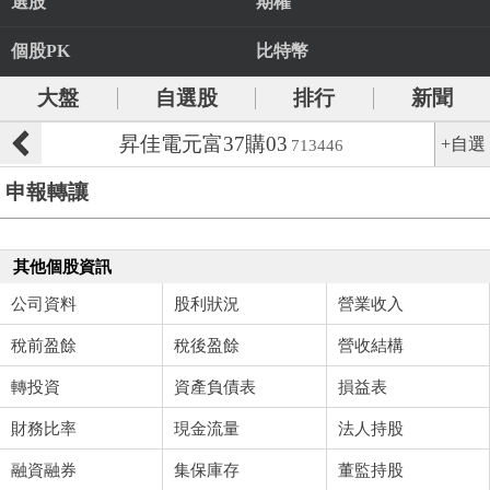
選股
期權
個股PK
比特幣
大盤
自選股
排行
新聞
昇佳電元富37購03
+自選
713446
申報轉讓
其他個股資訊
公司資料
股利狀況
營業收入
稅前盈餘
稅後盈餘
營收結構
轉投資
資產負債表
損益表
財務比率
現金流量
法人持股
融資融券
集保庫存
董監持股