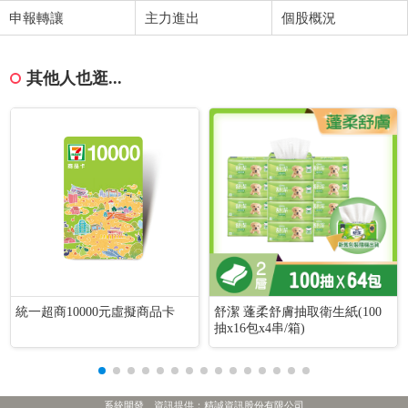
申報轉讓
主力進出
個股概況
其他人也逛...
統一超商10000元虛擬商品卡
舒潔 蓬柔舒膚抽取衛生紙(100
抽x16包x4串/箱)
系統開發、資訊提供：精誠資訊股份有限公司