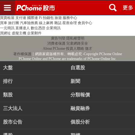
登入
註冊
PChome首頁
線上購物
24h購物
書店
露天拍賣
比比昂代購
新聞
/
氣象
股市
個人新聞台
廣告刊登
加入聯播網
全球購物
買賣租屋
支付連
國際連
Pi 拍錢包
旅遊
服務中心
買車
旅行團
汽車險推薦
線上麻將
雜誌
星座命理
會員中心
一元簡訊
直播達人
數位憑證
企業簡訊
買網址
虛擬主機
企業郵件
廣告刊登
隱私權聲明
消費者保護
兒童網路安全
About PChome
投資人聯絡
徵才
著作權保護
｜網路家庭版權所有、轉載必究
‧Copyright PChome Online
PChome Online and PChome are trademarks of PChome Online Inc.
大盤
自選股
排行
新聞
類股
分類報價
三大法人
融資融券
股市公告
個股分析