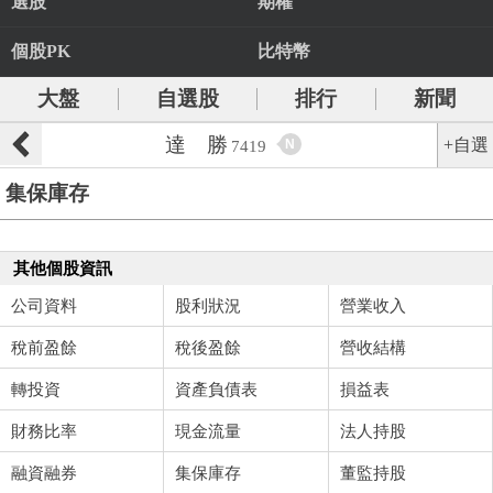
選股
期權
個股PK
比特幣
大盤
自選股
排行
新聞
達 勝
+自選
N
7419
集保庫存
其他個股資訊
公司資料
股利狀況
營業收入
稅前盈餘
稅後盈餘
營收結構
轉投資
資產負債表
損益表
財務比率
現金流量
法人持股
融資融券
集保庫存
董監持股