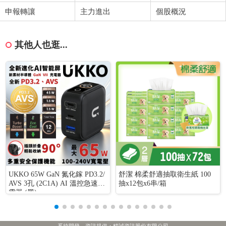
申報轉讓
主力進出
個股概況
其他人也逛...
UKKO 65W GaN 氮化鎵 PD3.2/
舒潔 棉柔舒適抽取衛生紙 100
AVS 3孔 (2C1A) AI 溫控急速充
抽x12包x6串/箱
電器 (黑)