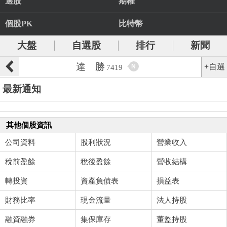
選股
期權
個股PK
比特幣
大盤
自選股
排行
新聞
達 勝
+自選
N
7419
最新通知
其他個股資訊
公司資料
股利狀況
營業收入
稅前盈餘
稅後盈餘
營收結構
轉投資
資產負債表
損益表
財務比率
現金流量
法人持股
融資融券
集保庫存
董監持股