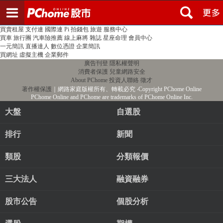
登入
註冊
PChome首頁
線上購物
24h購物
書店
露天拍賣
比比昂代購
新聞
/
氣象
股市
個人新聞台
廣告刊登
加入聯播網
全球購物
買賣租屋
支付連
國際連
Pi 拍錢包
旅遊
服務中心
買車
旅行團
汽車險推薦
線上麻將
雜誌
星座命理
會員中心
一元簡訊
直播達人
數位憑證
企業簡訊
買網址
虛擬主機
企業郵件
廣告刊登
隱私權聲明
消費者保護
兒童網路安全
About PChome
投資人聯絡
徵才
著作權保護
｜網路家庭版權所有、轉載必究
‧Copyright PChome Online
PChome Online and PChome are trademarks of PChome Online Inc.
大盤
自選股
排行
新聞
類股
分類報價
三大法人
融資融券
股市公告
個股分析