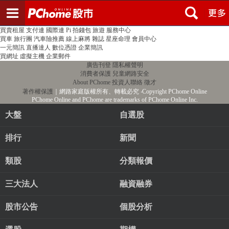
登入
註冊
PChome首頁
線上購物
24h購物
書店
露天拍賣
比比昂代購
新聞
/
氣象
股市
個人新聞台
廣告刊登
加入聯播網
全球購物
買賣租屋
支付連
國際連
Pi 拍錢包
旅遊
服務中心
買車
旅行團
汽車險推薦
線上麻將
雜誌
星座命理
會員中心
一元簡訊
直播達人
數位憑證
企業簡訊
買網址
虛擬主機
企業郵件
廣告刊登
隱私權聲明
消費者保護
兒童網路安全
About PChome
投資人聯絡
徵才
著作權保護
｜網路家庭版權所有、轉載必究
‧Copyright PChome Online
PChome Online and PChome are trademarks of PChome Online Inc.
大盤
自選股
排行
新聞
類股
分類報價
三大法人
融資融券
股市公告
個股分析