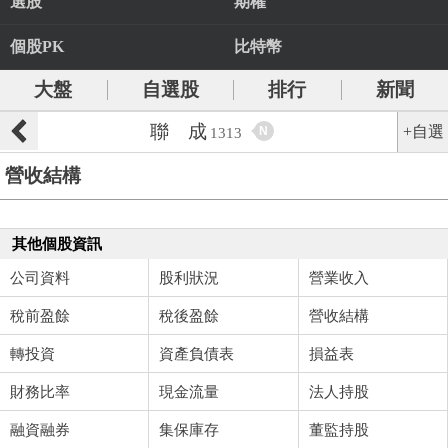
選股
期權
個股PK
比特幣
大盤
自選股
排行
新聞
聯 成
+自選
N
1313
營收結構
其他個股資訊
公司資料
股利狀況
營業收入
稅前盈餘
稅後盈餘
營收結構
轉投資
資產負債表
損益表
財務比率
現金流量
法人持股
融資融券
集保庫存
董監持股