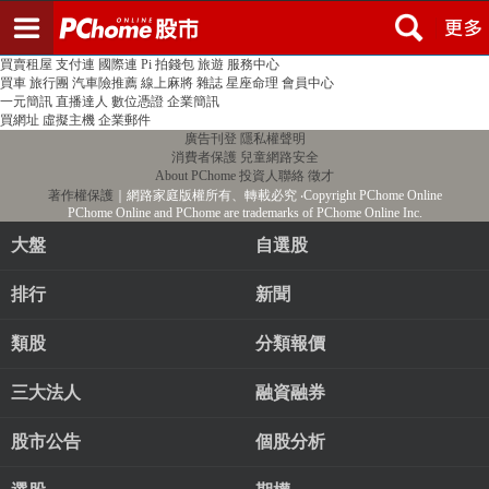
登入
註冊
PChome首頁
線上購物
24h購物
書店
露天拍賣
比比昂代購
新聞
/
氣象
股市
個人新聞台
廣告刊登
加入聯播網
全球購物
買賣租屋
支付連
國際連
Pi 拍錢包
旅遊
服務中心
買車
旅行團
汽車險推薦
線上麻將
雜誌
星座命理
會員中心
一元簡訊
直播達人
數位憑證
企業簡訊
買網址
虛擬主機
企業郵件
廣告刊登
隱私權聲明
消費者保護
兒童網路安全
About PChome
投資人聯絡
徵才
著作權保護
｜網路家庭版權所有、轉載必究
‧Copyright PChome Online
PChome Online and PChome are trademarks of PChome Online Inc.
大盤
自選股
排行
新聞
類股
分類報價
三大法人
融資融券
股市公告
個股分析