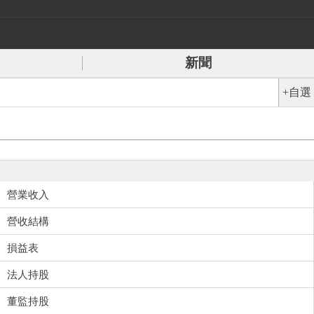
新聞
+自選
營業收入
營收結構
損益表
法人持股
董監持股