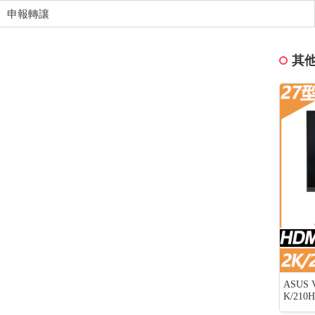
申報轉讓
其他
0元
DJI OSMO POCKET 4 基本套裝
ASUS
K/210H