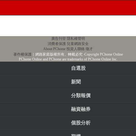
廣告刊登
隱私權聲明
消費者保護
兒童網路安全
About PChome
投資人聯絡
徵才
著作權保護
｜網路家庭版權所有、轉載必究
‧Copyright PChome Online
PChome Online and PChome are trademarks of PChome Online Inc.
自選股
新聞
分類報價
融資融券
個股分析