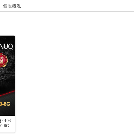
個股概況
-0103
Samsung Galaxy A37 5G (8G/128G)
【享樂券】統一
0-6G/1
子憑證