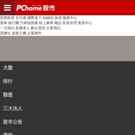
登入
註冊
PChome首頁
線上購物
24h購物
書店
露天拍賣
比比昂代購
新聞
/
氣象
股市
個人新聞台
廣告刊登
加入聯播網
全球購物
買賣租屋
支付連
國際連
Pi 拍錢包
旅遊
服務中心
買車
旅行團
汽車險推薦
線上麻將
雜誌
星座命理
會員中心
一元簡訊
直播達人
數位憑證
企業簡訊
買網址
虛擬主機
企業郵件
大盤
排行
類股
三大法人
股市公告