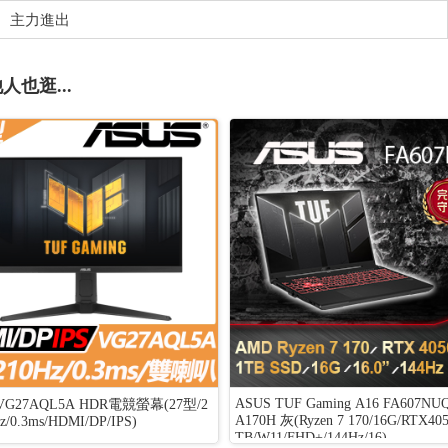
主力進出
人也逛...
ASUS TUF Gaming A16 FA607NUQ
 VG27AQL5A HDR電競螢幕(27型/2
A170H 灰(Ryzen 7 170/16G/RTX405
z/0.3ms/HDMI/DP/IPS)
TB/W11/FHD+/144Hz/16)