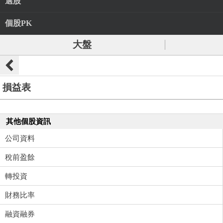
選股
個股PK
大盤
損益表
其他個股資訊
公司資料
稅前盈餘
轉投資
財務比率
融資融券