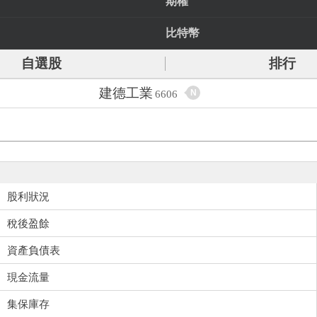
期權
比特幣
自選股
排行
建德工業
N
6606
股利狀況
稅後盈餘
資產負債表
現金流量
集保庫存