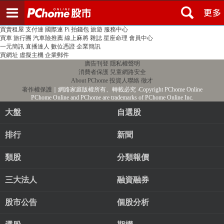
登入
註冊
PChome首頁
線上購物
24h購物
書店
露天拍賣
比比昂代購
新聞
/
氣象
股市
個人新聞台
廣告刊登
加入聯播網
全球購物
買賣租屋
支付連
國際連
Pi 拍錢包
旅遊
服務中心
買車
旅行團
汽車險推薦
線上麻將
雜誌
星座命理
會員中心
一元簡訊
直播達人
數位憑證
企業簡訊
買網址
虛擬主機
企業郵件
廣告刊登
隱私權聲明
消費者保護
兒童網路安全
About PChome
投資人聯絡
徵才
著作權保護
｜網路家庭版權所有、轉載必究
‧Copyright PChome Online
PChome Online and PChome are trademarks of PChome Online Inc.
大盤
自選股
排行
新聞
類股
分類報價
三大法人
融資融券
股市公告
個股分析