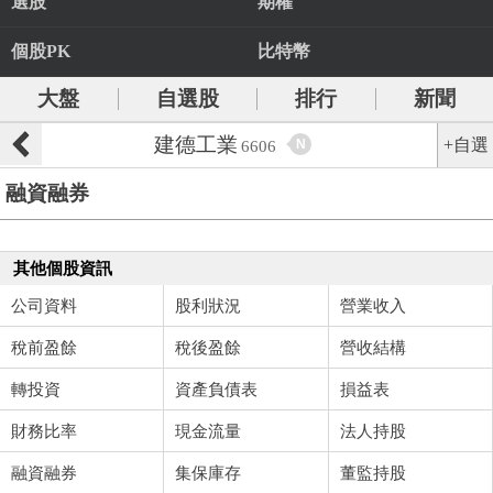
選股
期權
個股PK
比特幣
大盤
自選股
排行
新聞
建德工業
+自選
N
6606
融資融券
其他個股資訊
公司資料
股利狀況
營業收入
稅前盈餘
稅後盈餘
營收結構
轉投資
資產負債表
損益表
財務比率
現金流量
法人持股
融資融券
集保庫存
董監持股