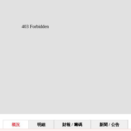
概況
明細
財報 / 籌碼
新聞 / 公告