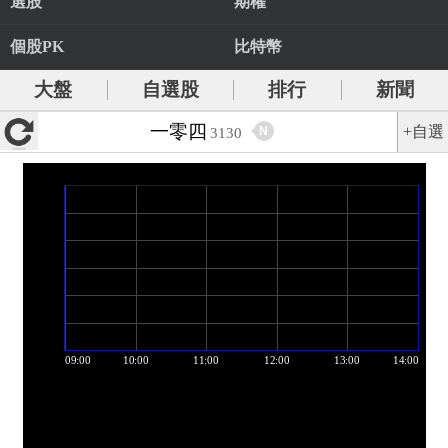
選股
期權
個股PK
比特幣
大盤
自選股
排行
新聞
一零四
+自選
N
3130