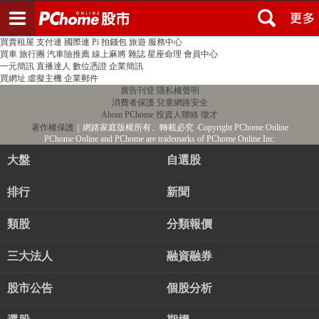
登入
註冊
PChome首頁
線上購物
24h購物
書店
露天拍賣
比比昂代購
新聞
/
氣象
股市
個人新聞台
廣告刊登
加入聯播網
全球購物
買賣租屋
支付連
國際連
Pi 拍錢包
旅遊
服務中心
買車
旅行團
汽車險推薦
線上麻將
雜誌
星座命理
會員中心
一元簡訊
直播達人
數位憑證
企業簡訊
買網址
虛擬主機
企業郵件
廣告刊登
隱私權聲明
消費者保護
兒童網路安全
About PChome
投資人聯絡
徵才
著作權保護
｜網路家庭版權所有、轉載必究
‧Copyright PChome Online
PChome Online and PChome are trademarks of PChome Online Inc.
大盤
自選股
排行
新聞
類股
分類報價
三大法人
融資融券
股市公告
個股分析