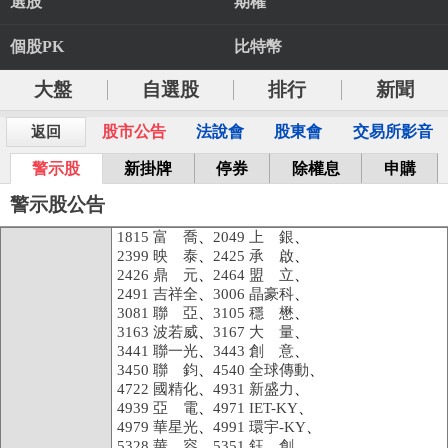
選股
期權
個股PK
比特幣
大盤
自選股
排行
新聞
股市公告
法說會
股東會
交易所影音
返回
警示股
新掛牌
停券
除權息
申購
警示股公告
1815 富 喬
、
2049 上 銀
、
2399 映 泰
、
2425 承 啟
、
2426 鼎 元
、
2464 盟 立
、
2491 吉祥全
、
3006 晶豪科
、
3081 聯 亞
、
3105 穩 懋
、
3163 波若威
、
3167 大 量
、
3441 聯一光
、
3443 創 意
、
3450 聯 鈞
、
4540 全球傳動
、
4722 國精化
、
4931 新盛力
、
4939 亞 電
、
4971 IET-KY
、
4979 華星光
、
4991 環宇-KY
、
5328 華 容
、
5351 鈺 創
、