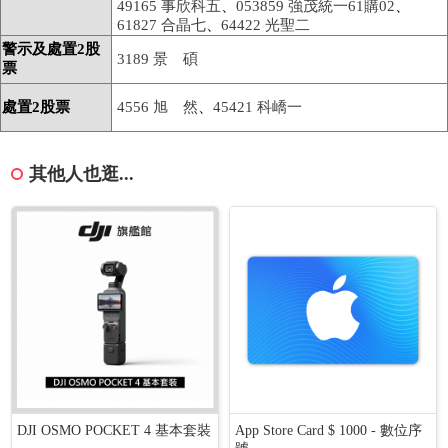
49165 事欣科五
、
053859 強茂統一61購02
、
61827 合晶七
、
64422 光聖二
警示及處置2股
3189 景 碩
票
處置2股票
4556 旭 然
、
45421 科嶠一
其他人也逛...
DJI OSMO POCKET 4 基本套裝
App Store Card $ 1000 - 數位序