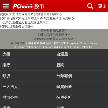
登入
註冊
PChome首頁
線上購物
24h購物
書店
露天拍賣
比比昂代購
新聞
/
氣象
股市
個人新聞台
廣告刊登
加入聯播網
全球購物
買賣租屋
支付連
國際連
Pi 拍錢包
旅遊
服務中心
買車
旅行團
汽車險推薦
線上麻將
雜誌
星座命理
會員中心
一元簡訊
直播達人
數位憑證
企業簡訊
買網址
虛擬主機
企業郵件
廣告刊登
隱私權聲明
消費者保護
兒童網路安全
About PChome
投資人聯絡
徵才
著作權保護
｜網路家庭版權所有、轉載必究
‧Copyright PChome Online
PChome Online and PChome are trademarks of PChome Online Inc.
大盤
自選股
排行
新聞
類股
分類報價
三大法人
融資融券
股市公告
個股分析