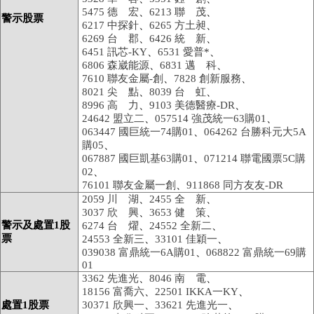
5475 德 宏
、
6213 聯 茂
、
警示股票
6217 中探針
、
6265 方土昶
、
6269 台 郡
、
6426 統 新
、
6451 訊芯-KY
、
6531 愛普*
、
6806 森崴能源
、
6831 邁 科
、
7610 聯友金屬-創
、
7828 創新服務
、
8021 尖 點
、
8039 台 虹
、
8996 高 力
、
9103 美德醫療-DR
、
24642 盟立二
、
057514 強茂統一63購01
、
063447 國巨統一74購01
、
064262 台勝科元大5A
購05
、
067887 國巨凱基63購01
、
071214 聯電國票5C購
02
、
76101 聯友金屬一創
、
911868 同方友友-DR
2059 川 湖
、
2455 全 新
、
3037 欣 興
、
3653 健 策
、
警示及處置1股
6274 台 燿
、
24552 全新二
、
票
24553 全新三
、
33101 佳穎一
、
039038 富鼎統一6A購01
、
068822 富鼎統一69購
01
3362 先進光
、
8046 南 電
、
18156 富喬六
、
22501 IKKA一KY
、
處置1股票
30371 欣興一
、
33621 先進光一
、