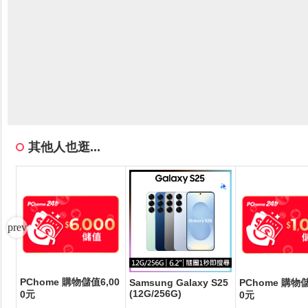
其他人也逛...
PChome 購物儲值6,00
取式
Samsung Galaxy S25
PChome 購物儲
(12G/256G)
0元
串/
0元