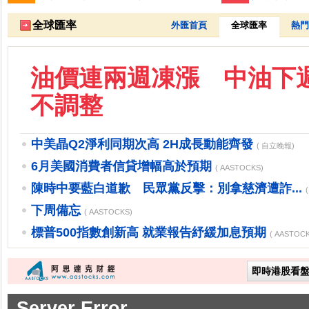
全球匯率
外匯首頁
全球匯率
熱門
油價連兩週凍漲 中油下
不調整
中美晶Q2淨利同期次高 2H成長動能齊發
( 自立晚報)
6月美國消費者信貸增幅高於預期
( AASTOCKS)
陳時中要藍白道歉 民眾黨反擊：別拿慈濟遭詐...
下周備忘
( AASTOCKS)
標普500指數創新高 就業報告紓緩加息預期
( AASTOC
即時港股看