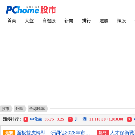
首頁
大盤
自選股
新聞
排行
選股
類股
漲幅排行：
川 湖
11,110.00 +1,010.00
中化生
35.75 +3.25
1
2
3
股市
外匯
全球匯率
跌幅排行：
凌 航
168.00 -18.50
雙 鍵
236.50 -26.00
禾
1
2
3
漲停排行：
中化生
35.75 +3.25
川 湖
11,110.00 +1,010.00
1
2
3
跌停排行：
凌 航
168.00 -18.50
雙 鍵
236.50 -26.00
勤
1
2
3
面板雙虎轉型 研調估2028年市占下降盼成關鍵少數
最新
熱門