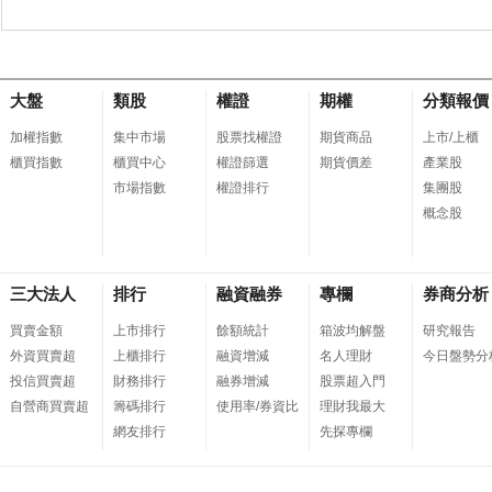
大盤
類股
權證
期權
分類報價
加權指數
集中市場
股票找權證
期貨商品
上市/上櫃
櫃買指數
櫃買中心
權證篩選
期貨價差
產業股
市場指數
權證排行
集團股
概念股
三大法人
排行
融資融券
專欄
券商分析
買賣金額
上市排行
餘額統計
箱波均解盤
研究報告
外資買賣超
上櫃排行
融資增減
名人理財
今日盤勢分
投信買賣超
財務排行
融券增減
股票超入門
自營商買賣超
籌碼排行
使用率/券資比
理財我最大
網友排行
先探專欄