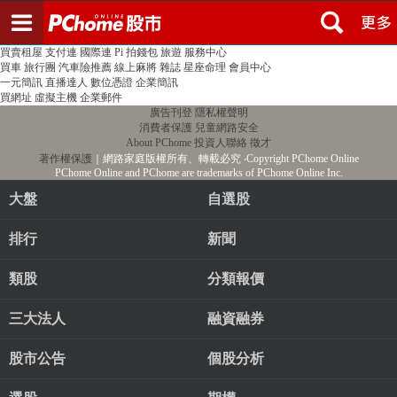
登入
註冊
PChome首頁
線上購物
24h購物
書店
露天拍賣
比比昂代購
新聞
/
氣象
股市
個人新聞台
廣告刊登
加入聯播網
全球購物
買賣租屋
支付連
國際連
Pi 拍錢包
旅遊
服務中心
買車
旅行團
汽車險推薦
線上麻將
雜誌
星座命理
會員中心
一元簡訊
直播達人
數位憑證
企業簡訊
買網址
虛擬主機
企業郵件
廣告刊登
隱私權聲明
消費者保護
兒童網路安全
About PChome
投資人聯絡
徵才
著作權保護
｜網路家庭版權所有、轉載必究
‧Copyright PChome Online
PChome Online and PChome are trademarks of PChome Online Inc.
大盤
自選股
排行
新聞
類股
分類報價
三大法人
融資融券
股市公告
個股分析