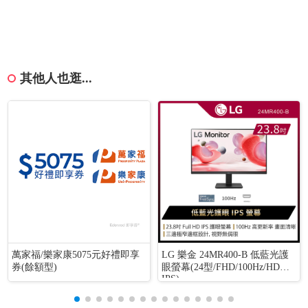
其他人也逛...
萬家福/樂家康5075元好禮即享
LG 樂金 24MR400-B 低藍光護
券(餘額型)
眼螢幕(24型/FHD/100Hz/HDMI/
IPS)