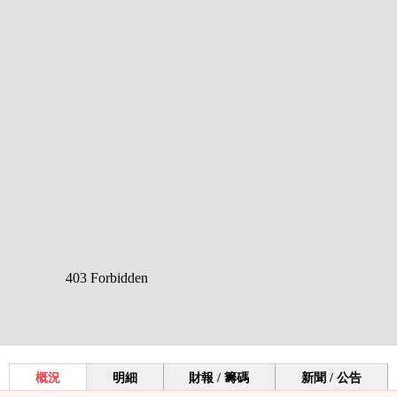
概況
明細
財報 / 籌碼
新聞 / 公告