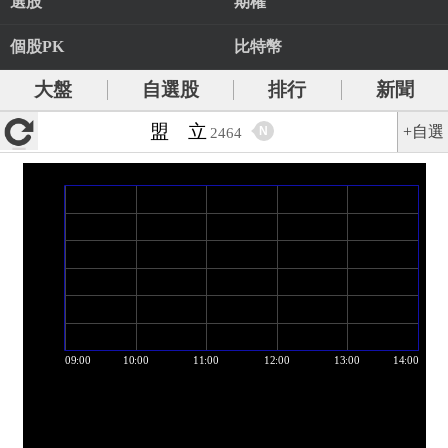
選股
期權
個股PK
比特幣
大盤
自選股
排行
新聞
盟 立
+自選
N
2464