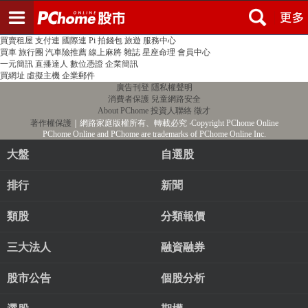
登入
註冊
PChome首頁
線上購物
24h購物
書店
露天拍賣
比比昂代購
新聞
/
氣象
股市
個人新聞台
廣告刊登
加入聯播網
全球購物
買賣租屋
支付連
國際連
Pi 拍錢包
旅遊
服務中心
買車
旅行團
汽車險推薦
線上麻將
雜誌
星座命理
會員中心
一元簡訊
直播達人
數位憑證
企業簡訊
買網址
虛擬主機
企業郵件
廣告刊登
隱私權聲明
消費者保護
兒童網路安全
About PChome
投資人聯絡
徵才
著作權保護
｜網路家庭版權所有、轉載必究
‧Copyright PChome Online
PChome Online and PChome are trademarks of PChome Online Inc.
大盤
自選股
排行
新聞
類股
分類報價
三大法人
融資融券
股市公告
個股分析