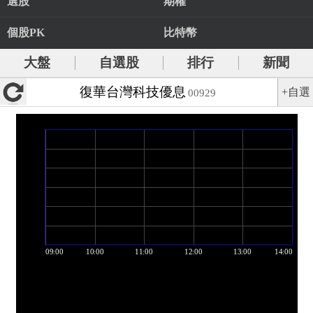
選股
期權
個股PK
比特幣
大盤
自選股
排行
新聞
復華台灣科技優息
+自選
00929