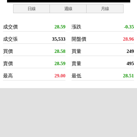
日線
週線
月線
成交價
28.59
漲跌
-0.35
成交張
35,533
開盤價
28.96
買價
28.58
買量
249
賣價
28.59
賣量
495
最高
29.00
最低
28.51