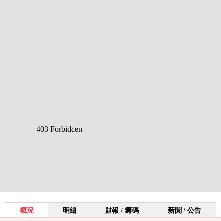
概況
明細
財報 / 籌碼
新聞 / 公告