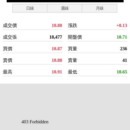
日線
週線
月線
成交價
10.88
漲跌
+0.13
成交張
18,477
開盤價
10.71
買價
10.87
買量
236
賣價
10.88
賣量
41
最高
10.91
最低
10.65