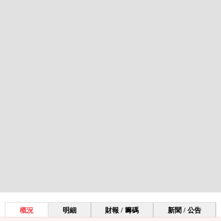
概況
明細
財報 / 籌碼
新聞 / 公告