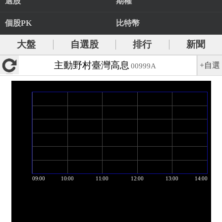
選股
期權
個股PK
比特幣
大盤
自選股
排行
新聞
主動野村臺灣高息
+自選
00999A