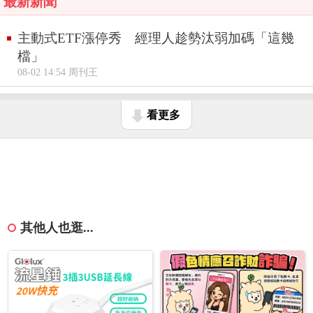
最新新聞
主動式ETF漲停秀 經理人趁勢汰弱加碼「這幾
檔」
08-02 14:54 周刊王
看更多
其他人也逛...