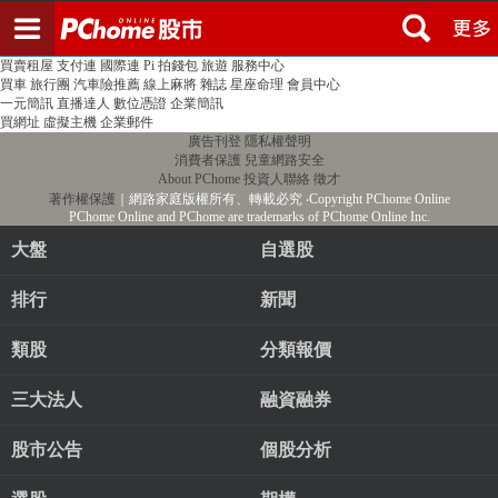
登入
註冊
PChome首頁
線上購物
24h購物
書店
露天拍賣
比比昂代購
新聞
/
氣象
股市
個人新聞台
廣告刊登
加入聯播網
全球購物
買賣租屋
支付連
國際連
Pi 拍錢包
旅遊
服務中心
買車
旅行團
汽車險推薦
線上麻將
雜誌
星座命理
會員中心
一元簡訊
直播達人
數位憑證
企業簡訊
買網址
虛擬主機
企業郵件
廣告刊登
隱私權聲明
消費者保護
兒童網路安全
About PChome
投資人聯絡
徵才
著作權保護
｜網路家庭版權所有、轉載必究
‧Copyright PChome Online
PChome Online and PChome are trademarks of PChome Online Inc.
大盤
自選股
排行
新聞
類股
分類報價
三大法人
融資融券
股市公告
個股分析