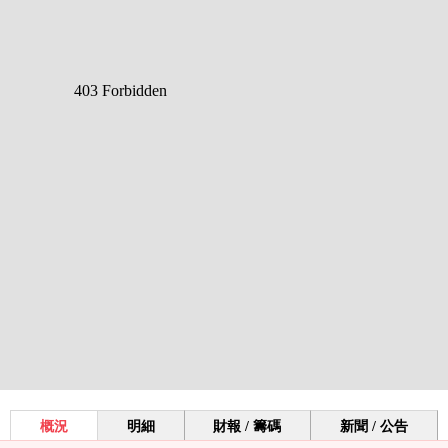
概況
明細
財報 / 籌碼
新聞 / 公告