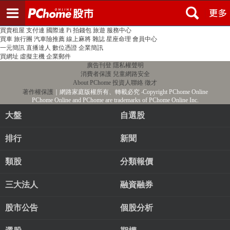
登入
註冊
PChome首頁
線上購物
24h購物
書店
露天拍賣
比比昂代購
新聞
/
氣象
股市
個人新聞台
廣告刊登
加入聯播網
全球購物
買賣租屋
支付連
國際連
Pi 拍錢包
旅遊
服務中心
買車
旅行團
汽車險推薦
線上麻將
雜誌
星座命理
會員中心
一元簡訊
直播達人
數位憑證
企業簡訊
買網址
虛擬主機
企業郵件
廣告刊登
隱私權聲明
消費者保護
兒童網路安全
About PChome
投資人聯絡
徵才
著作權保護
｜網路家庭版權所有、轉載必究
‧Copyright PChome Online
PChome Online and PChome are trademarks of PChome Online Inc.
大盤
自選股
排行
新聞
類股
分類報價
三大法人
融資融券
股市公告
個股分析