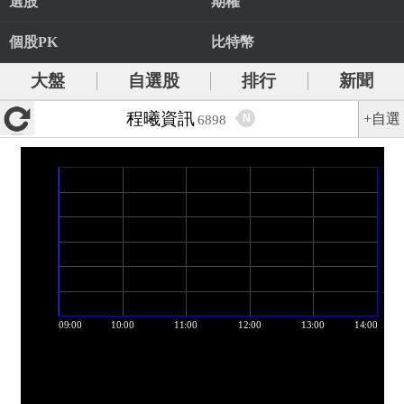
選股
期權
個股PK
比特幣
大盤
自選股
排行
新聞
程曦資訊
+自選
N
6898