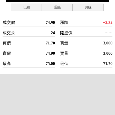
日線
週線
月線
成交價
74.90
漲跌
+2.32
成交張
24
開盤價
－－
買價
71.70
買量
3,000
賣價
74.90
賣量
3,000
最高
75.00
最低
71.70