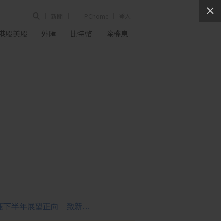
新聞
PChome
登入
港股美股
外匯
比特幣
除權息
敦泰天鈺下半年展望正向 致新爭取更多晶圓產能