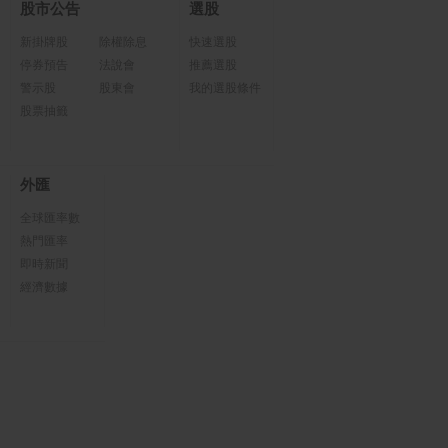
股市公告
選股
新掛牌股
除權除息
快速選股
停券預告
法說會
推薦選股
警示股
股東會
我的選股條件
股票抽籤
外匯
全球匯率數
熱門匯率
即時新聞
經濟數據