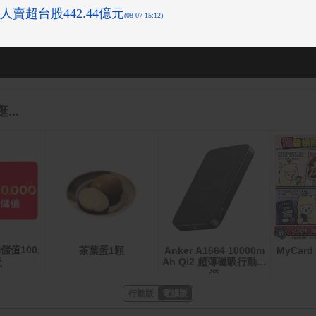
...
儲值100,
茶葉蛋1顆
Anker A1664 10000m
MyCar
Ah Qi2 超薄磁吸行動電
元
源
行動版
電腦版