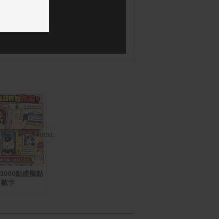
d 3000點虛擬點
羅技 MX Master 4 無線
倍潔雅 純萃柔感抽取式
統
數卡
滑鼠
衛生紙(150抽x12包x5
袋/箱)