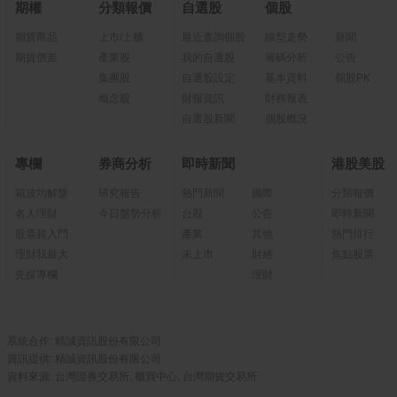
期權
分類報價
自選股
個股
期貨商品
上市/上櫃
最近查詢個股
線型走勢
新聞
期貨價差
產業股
我的自選股
籌碼分析
公告
集團股
自選股設定
基本資料
個股PK
概念股
財報資訊
財務報表
自選股新聞
個股概況
專欄
券商分析
即時新聞
港股美股
箱波均解盤
研究報告
熱門新聞
國際
分類報價
名人理財
今日盤勢分析
台股
公告
即時新聞
股票超入門
產業
其他
熱門排行
理財我最大
未上市
財經
焦點股票
先探專欄
理財
系統合作: 精誠資訊股份有限公司
資訊提供: 精誠資訊股份有限公司
資料來源: 台灣證券交易所, 櫃買中心, 台灣期貨交易所