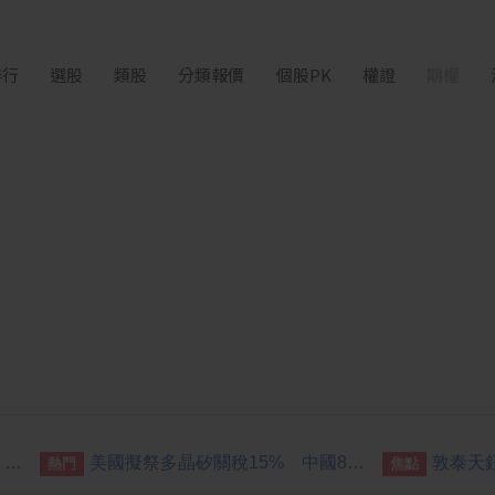
排行
選股
類股
分類報價
個股PK
權證
期權
國發會送6家生醫新創赴美培訓 累計促成11件投資案
美國擬祭多晶矽關稅15% 中國8家大廠表態反內捲
熱門
焦點