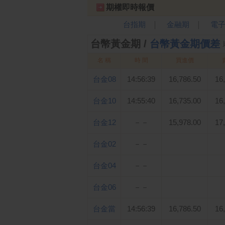
期權即時報價
台指期
金融期
電
│
│
台幣黃金期 /
台幣黃金期價差
名 稱
時 間
買進價
台金08
14:56:39
16,786.50
16
台金10
14:55:40
16,735.00
16
台金12
－－
15,978.00
17
台金02
－－
台金04
－－
台金06
－－
台金當
14:56:39
16,786.50
16