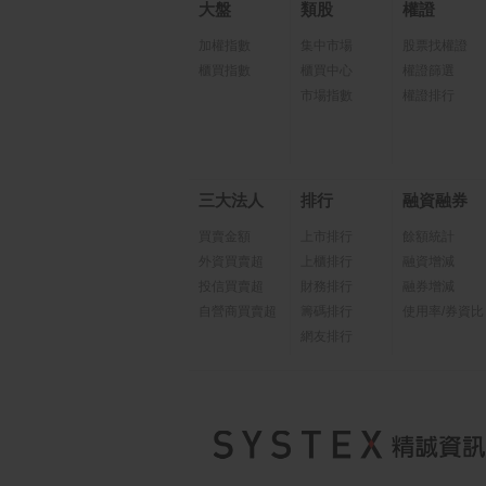
大盤
類股
權證
加權指數
集中市場
股票找權證
櫃買指數
櫃買中心
權證篩選
市場指數
權證排行
三大法人
排行
融資融券
買賣金額
上市排行
餘額統計
外資買賣超
上櫃排行
融資增減
投信買賣超
財務排行
融券增減
自營商買賣超
籌碼排行
使用率/券資比
網友排行