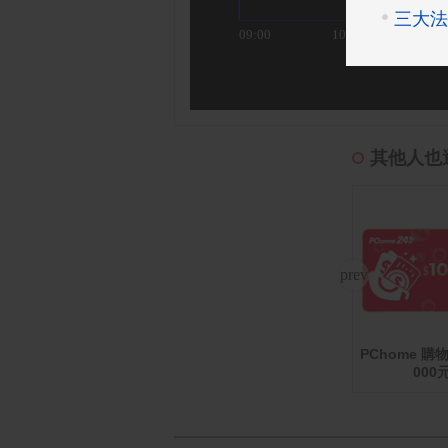
其他人也逛
PChome 購物
】大
App Store Card $ 100
【哈根達斯-冷凍宅配】
0 - 數位序號
000
ml
歐風甜點派對迷你杯16
入組(官方旗艦直送)