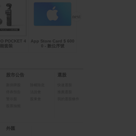
MO POCKET 4
App Store Card $ 600
舒潔 蓬柔舒膚抽取衛生
App
全能套裝
0 - 數位序號
紙(100抽x16包x4串/箱)
股市公告
選股
新掛牌股
除權除息
快速選股
停券預告
法說會
推薦選股
警示股
股東會
我的選股條件
股票抽籤
外匯