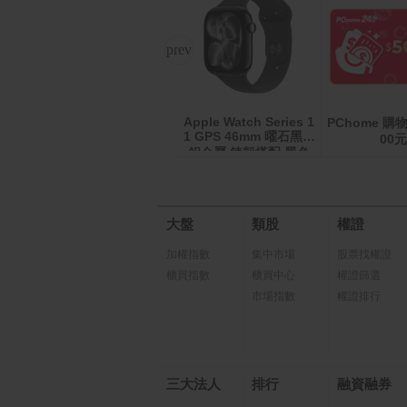
Apple Watch Series 1
 Z F
麥當勞薯條(中)即享券
PChome 購物
1 GPS 46mm 曜石黑色
G)
00元
鋁金屬 錶殼搭配 黑色
運動錶帶
大盤
類股
權證
加權指數
集中市場
股票找權證
櫃買指數
櫃買中心
權證篩選
市場指數
權證排行
三大法人
排行
融資融券