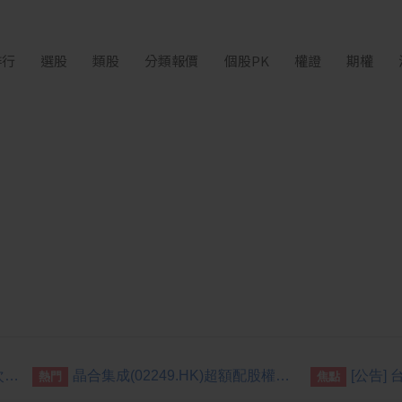
排行
選股
類股
分類報價
個股PK
權證
期權
[公告] 貿聯-KY:公告本公司第七次海外無擔保轉換公司債完成訂價
晶合集成(02249.HK)超額配股權獲部分行使 額外籌3.45億元
熱門
焦點