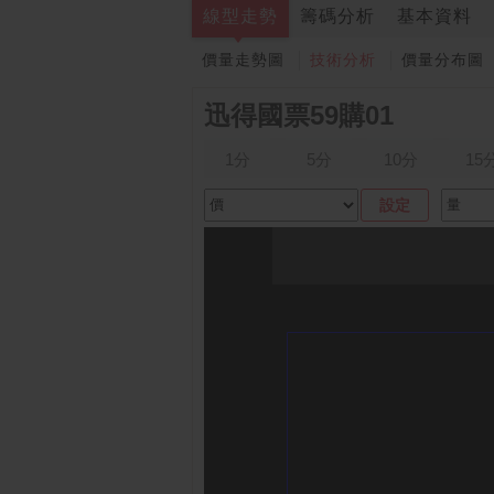
線型走勢
籌碼分析
基本資料
價量走勢圖
技術分析
價量分布圖
迅得國票59購01
1分
5分
10分
15
設定