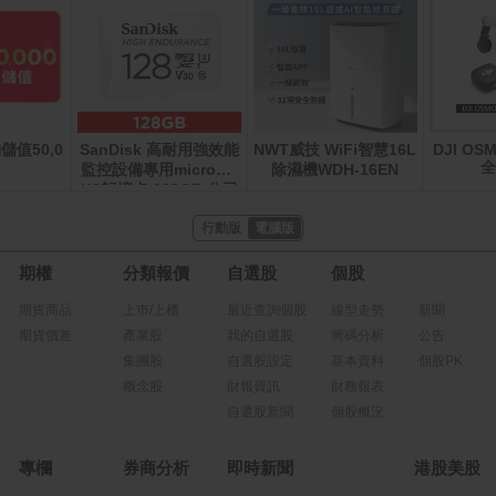
儲值50,0
SanDisk 高耐用強效能
NWT威技 WiFi智慧16L
DJI OS
監控設備專用microSD
除濕機WDH-16EN
XC記憶卡 128GB 公司
貨
行動版
電腦版
期權
分類報價
自選股
個股
期貨商品
上市/上櫃
最近查詢個股
線型走勢
新聞
期貨價差
產業股
我的自選股
籌碼分析
公告
集團股
自選股設定
基本資料
個股PK
概念股
財報資訊
財務報表
自選股新聞
個股概況
專欄
券商分析
即時新聞
港股美股