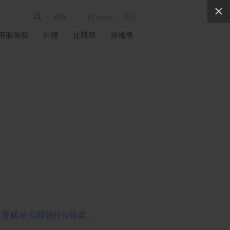
新聞
PChome
登入
港股美股
外匯
比特幣
除權息
[公告] 台普威:依公開發行公司資金貸與及背書保證處理準則第二十二條第一項第三款之規定，公告本公司董事會通過資金貸與他人事項