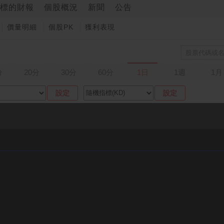
標的財報
個股概況
新聞
公告
價量明細
個股PK
獲利表現
分
20分
30分
60分
1日
1週
1月
設定
設定