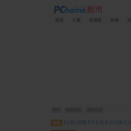
首頁
大盤
自選股
新聞
股市
個股資訊
線型走勢
最新