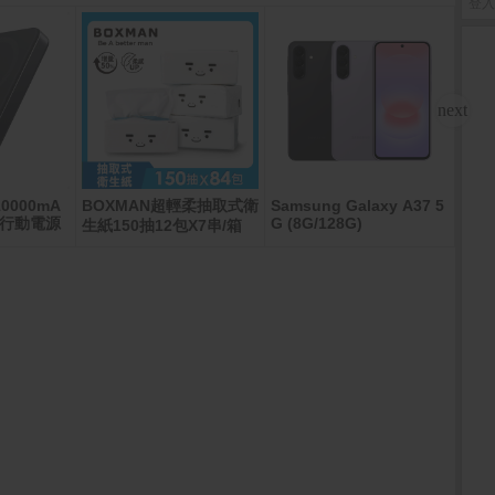
登入
10000mA
BOXMAN超輕柔抽取式衛
Samsung Galaxy A37 5
ASU
磁吸行動電源
G (8G/128G)
FA6
生紙150抽12包X7串/箱
灰(Ry
X40
D+/1