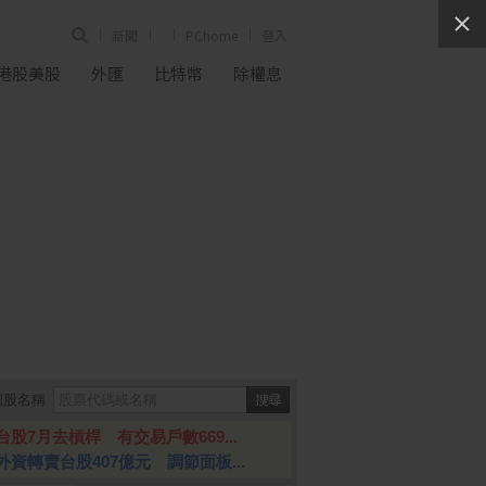
新聞
PChome
登入
港股美股
外匯
比特幣
除權息
個股名稱
台股7月去槓桿 有交易戶數669...
外資轉賣台股407億元 調節面板...