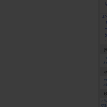
比
投
‧
三
‧
外
相
‧
台
‧
公
股
‧
常見
‧
聯絡