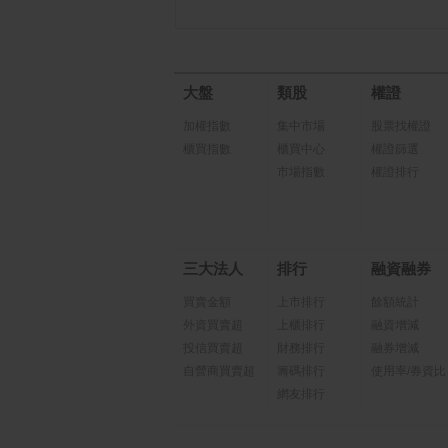
大盤
類股
權證
加權指數
集中市場
股票找權證
櫃買指數
櫃買中心
權證篩選
市場指數
權證排行
三大法人
排行
融資融券
買賣金額
上市排行
餘額統計
外資買賣超
上櫃排行
融資增減
投信買賣超
財務排行
融券增減
自營商買賣超
籌碼排行
使用率/券資比
網友排行