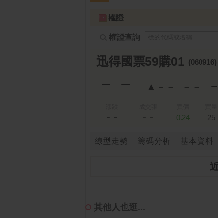
跌停排行：
凌 航
168.00 -18.50
雙
1
2
權證
權證查詢
迅得國票59購01
(060916
－－
▲－－
－－
漲跌
成交張
買價
買量
－－
－－
0.24
25
線型走勢
籌碼分析
基本資料
其他人也逛...