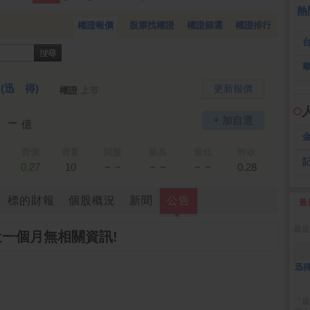
 鍵
236.50 -26.00
勤 誠
1,115.00 -120.00
3
熱
權證報價
股票找權證
權證篩選
權證排行
)
(迅 得)
更新報價
權證
上市
－－
+ 加自選
億
賣價
賣量
開盤
最高
最低
昨收
－－
－－
－－
0.27
10
0.28
標的財報
個股概況
新聞
公告
最
2
最近
近一個月無相關資訊!
迅得
『最