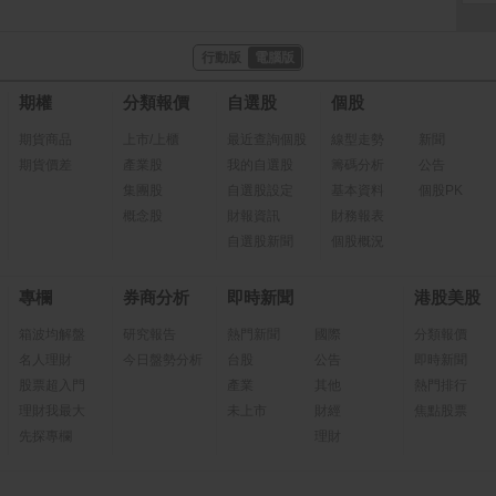
行動版
電腦版
期權
分類報價
自選股
個股
期貨商品
上市/上櫃
最近查詢個股
線型走勢
新聞
期貨價差
產業股
我的自選股
籌碼分析
公告
集團股
自選股設定
基本資料
個股PK
概念股
財報資訊
財務報表
自選股新聞
個股概況
專欄
券商分析
即時新聞
港股美股
箱波均解盤
研究報告
熱門新聞
國際
分類報價
名人理財
今日盤勢分析
台股
公告
即時新聞
股票超入門
產業
其他
熱門排行
理財我最大
未上市
財經
焦點股票
先探專欄
理財