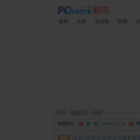
首頁
大盤
自選股
新聞
股市
個股資訊
公告
漲幅排行：
川 湖
11,110.00 +1,010.00
1
跌幅排行：
凌 航
168.00 -18.50
雙
1
2
漲停排行：
中化生
35.75 +3.25
川
1
2
最新