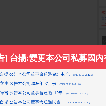
‧
敦
‧
富
‧
三