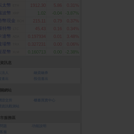
以太幣
1912.30
5.86
0.31%
ETH
瑞波幣
1.02
-0.04
-3.87%
XRP
特幣現金
215.11
0.79
0.37%
BCH
萊特幣
45.43
0.16
0.34%
LTC
卡達幣
0.197934
0.01
3.48%
ADA
波場幣
0.327231
0.00
0.06%
TRX
恆星幣
0.160713
0.00
-2.38%
XLM
資訊息
大法人
‧
融資融券
資進出
‧
投信進出
關網站
灣證交所
‧
櫃臺買賣中心
開資訊觀測站
市服務區
問題
‧
功能說明
客服