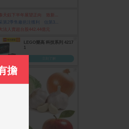
泰天鈺下半年展望正向 致新...
采第2季售廠挹注獲利 估第3...
大法人賣超台股442.44億元