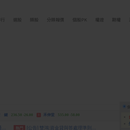
排行
選股
類股
分類報價
個股PK
權證
期權
中化生
35.75 +3.25
柏 騰
28.15 +2.55
2
3
 鍵
236.50 -26.00
禾伸堂
535.00 -58.00
3
 湖
11,110.00 +1,010.00
柏 騰
28.15 +2.55
3
[公告] 譁裕:公告本公司董事會通過總經理異動案
[公告] 雙鴻:資金貸與答處理準則第二十二條第一項第三款應公告申報事項
熱門