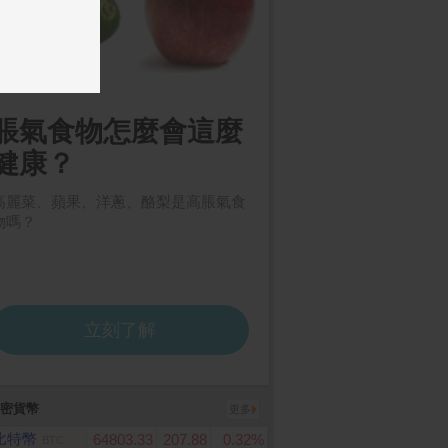
密貨幣
更多
比特幣
64803.33
207.88
0.32%
BTC