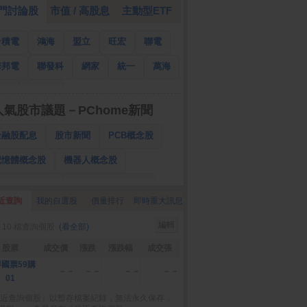
門討論股
市值 / 高股息
主動型ETF
台積電
鴻海
盟立
旺宏
聯電
華邦電
聯發科
網家
統一
萬海
南亞
國泰金
人氣股市議題－PChome新聞
金融股配息
股市新聞
PCB概念股
記憶體概念股
機器人概念股
低軌衛星概念股
CPO、BBU概念股
近查詢
我的自選股
價量排行
即時重大訊息
025金融股配息
AI眼鏡概念股
編輯
 10 檔查詢個股
(看全部)
降息概念股
儲能概念股
甲骨文概念股
股票
成交價
漲跌
漲跌幅
成交張
股東會紀念品
國票59購
－－
－－
－－
－－
01
近查詢個股』以暫存檔案紀錄，無法永久保存，