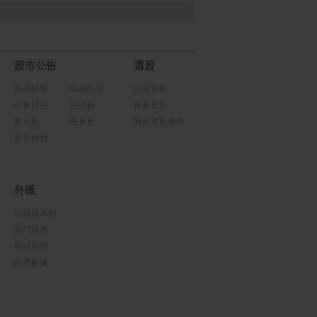
股市公告
選股
新掛牌股
除權除息
快速選股
停券預告
法說會
推薦選股
警示股
股東會
我的選股條件
股票抽籤
外匯
全球匯率數
熱門匯率
即時新聞
經濟數據