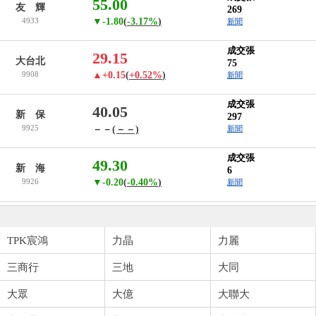
55.00
友 輝
269
4933
▼-1.80
(
-3.17%
)
新聞
成交張
29.15
大台北
75
9908
▲+0.15
(
+0.52%
)
新聞
成交張
40.05
新 保
297
9925
－－
(－－)
新聞
成交張
49.30
新 海
6
9926
▼-0.20
(
-0.40%
)
新聞
TPK宸鴻
力晶
力麗
三商行
三地
大同
大眾
大億
大聯大