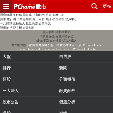
登入
註冊
PChome首頁
線上購物
24h購物
書店
露天拍賣
比比昂代購
新聞
/
氣象
股市
個人新聞台
廣告刊登
加入聯播網
全球購物
買賣租屋
支付連
國際連
Pi 拍錢包
旅遊
服務中心
買車
旅行團
汽車險推薦
線上麻將
雜誌
星座命理
會員中心
一元簡訊
直播達人
數位憑證
企業簡訊
買網址
虛擬主機
企業郵件
廣告刊登
隱私權聲明
消費者保護
兒童網路安全
About PChome
投資人聯絡
徵才
著作權保護
｜網路家庭版權所有、轉載必究
‧Copyright PChome Online
PChome Online and PChome are trademarks of PChome Online Inc.
大盤
自選股
排行
新聞
類股
分類報價
三大法人
融資融券
股市公告
個股分析