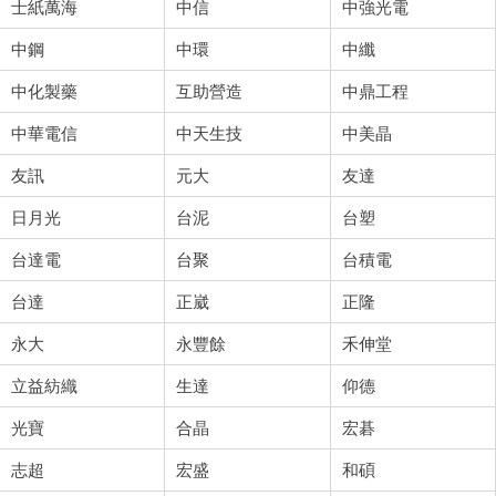
士紙萬海
中信
中強光電
中鋼
中環
中纖
中化製藥
互助營造
中鼎工程
中華電信
中天生技
中美晶
友訊
元大
友達
日月光
台泥
台塑
台達電
台聚
台積電
台達
正崴
正隆
永大
永豐餘
禾伸堂
立益紡織
生達
仰德
光寶
合晶
宏碁
志超
宏盛
和碩