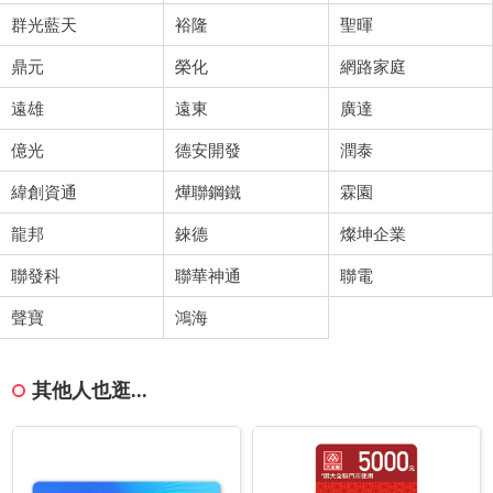
群光藍天
裕隆
聖暉
鼎元
榮化
網路家庭
遠雄
遠東
廣達
億光
德安開發
潤泰
緯創資通
燁聯鋼鐵
霖園
龍邦
錸德
燦坤企業
聯發科
聯華神通
聯電
聲寶
鴻海
其他人也逛...