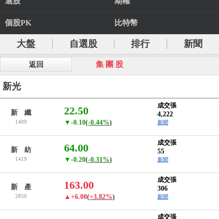
選股
期權
個股PK
比特幣
大盤
自選股
排行
新聞
集 團 股
返回
新光
成交張
22.50
新 纖
4,222
1409
▼-0.10
(
-0.44%
)
新聞
成交張
64.00
新 紡
55
1419
▼-0.20
(
-0.31%
)
新聞
成交張
163.00
新 產
306
2850
▲+6.00
(
+3.82%
)
新聞
成交張