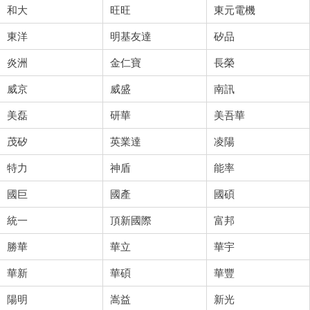
和大
旺旺
東元電機
東洋
明基友達
矽品
炎洲
金仁寶
長榮
威京
威盛
南訊
美磊
研華
美吾華
茂矽
英業達
凌陽
特力
神盾
能率
國巨
國產
國碩
統一
頂新國際
富邦
勝華
華立
華宇
華新
華碩
華豐
陽明
嵩益
新光